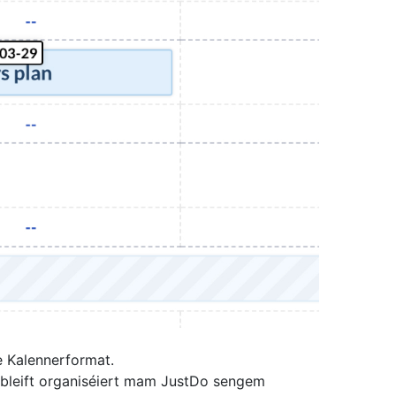
e Kalennerformat.
a bleift organiséiert mam JustDo sengem