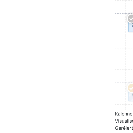
Kalenne
Visuali
Geréier