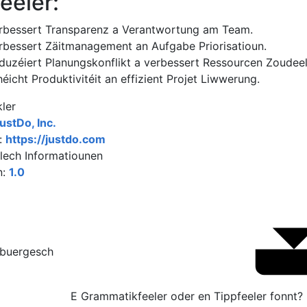
eeler:
rbessert Transparenz a Verantwortung am Team.
rbessert Zäitmanagement an Aufgabe Priorisatioun.
duzéiert Planungskonflikt a verbessert Ressourcen Zoudee
héicht Produktivitéit an effizient Projet Liwwerung.
ler
ustDo, Inc.
:
https://justdo.com
lech Informatiounen
n:
1.0
ebuergesch
E Grammatikfeeler oder en Tippfeeler fonnt?