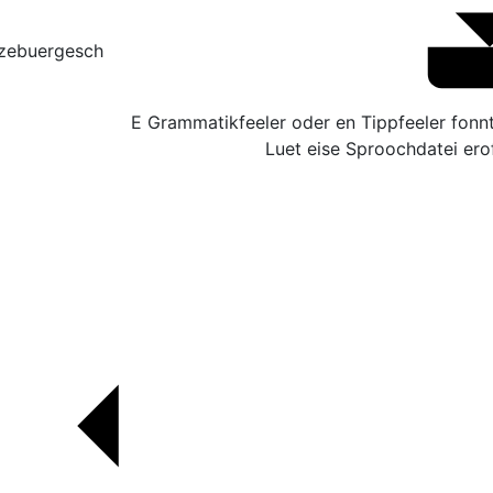
zebuergesch
E Grammatikfeeler oder en Tippfeeler fonn
Luet eise Sproochdatei erof