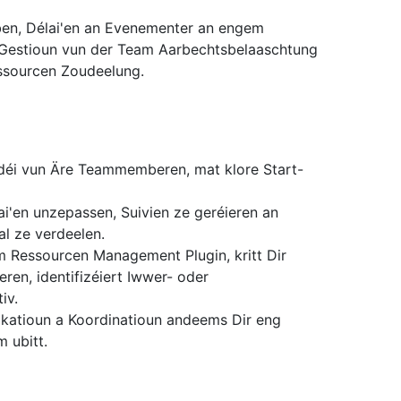
aben, Délai'en an Evenementer an engem
'Gestioun vun der Team Aarbechtsbelaaschtung
ssourcen Zoudeelung.
 déi vun Äre Teammemberen, mat klore Start-
lai'en unzepassen, Suivien ze geréieren an
l ze verdeelen.
Ressourcen Management Plugin, kritt Dir
n, identifizéiert Iwwer- oder
iv.
atioun a Koordinatioun andeems Dir eng
m ubitt.