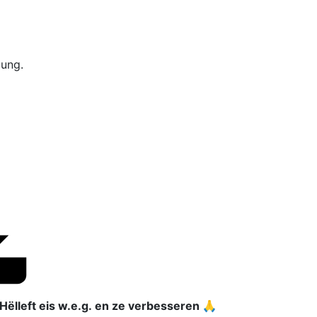
lung.
Hëlleft eis w.e.g. en ze verbesseren 🙏