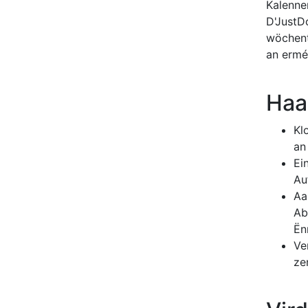
Kalenne
D'JustD
wöchent
an ermé
Haa
Kl
an
Ei
Au
Aa
Ab
Ën
Ve
ze