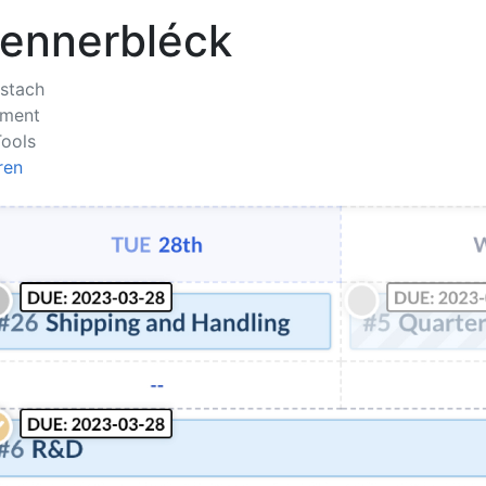
lennerbléck
stach
ment
ools
ren