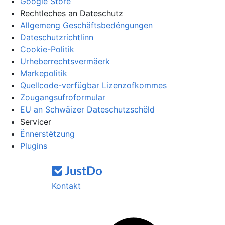
Google Store
Rechtleches an Dateschutz
Allgemeng Geschäftsbedéngungen
Dateschutzrichtlinn
Cookie-Politik
Urheberrechtsvermäerk
Markepolitik
Quellcode-verfügbar Lizenzofkommes
Zougangsufroformular
EU an Schwäizer Dateschutzschëld
Servicer
Ënnerstëtzung
Plugins
Kontakt