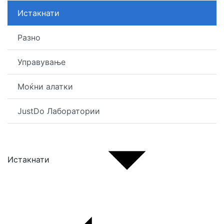
Истакнати
Разно
Управување
Моќни алатки
JustDo Лаборатории
Истакнати