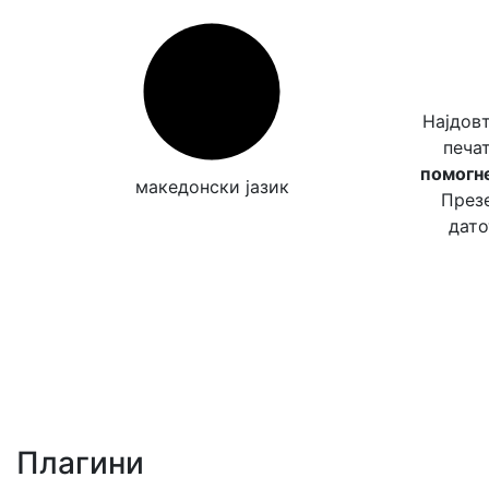
Најдов
печа
помогне
македонски јазик
Презе
дато
Плагини