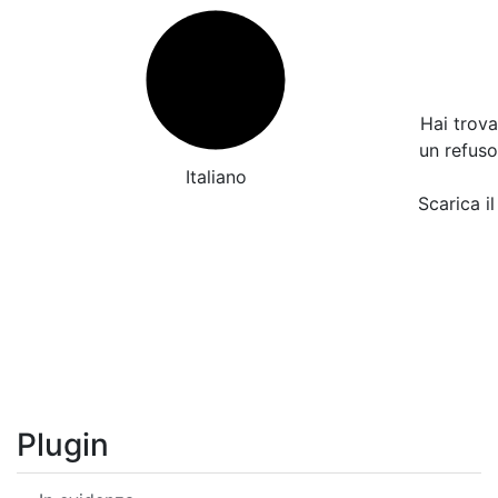
Hai trov
un refus
Italiano
Scarica il
Plugin