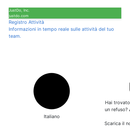
JustDo, Inc.
justdo.com
Registro Attività
Informazioni in tempo reale sulle attività del tuo
team.
Hai trovato
un refuso?
Italiano
Scarica il n