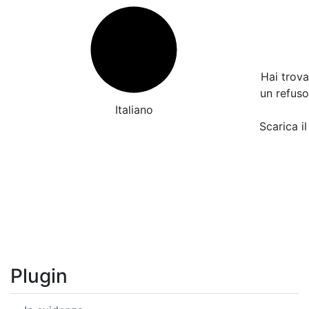
Hai trov
un refus
Italiano
Scarica il
Plugin