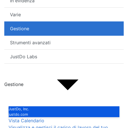
In evidenza
Varie
Gestione
Strumenti avanzati
JustDo Labs
Gestione
JustDo, Inc.
justdo.com
Vista Calendario
Visualizza e gestisci il carico di lavoro del tuo