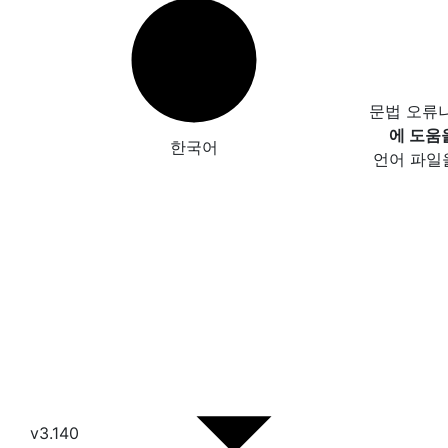
문법 오류
에 도움
한국어
언어 파일
v3.140