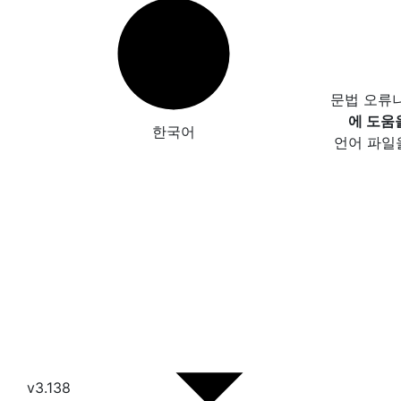
문법 오류
에 도움
한국어
언어 파일
v3.138