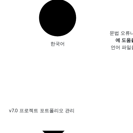
문법 오류
에 도움
한국어
언어 파일
v7.0 프로젝트 포트폴리오 관리