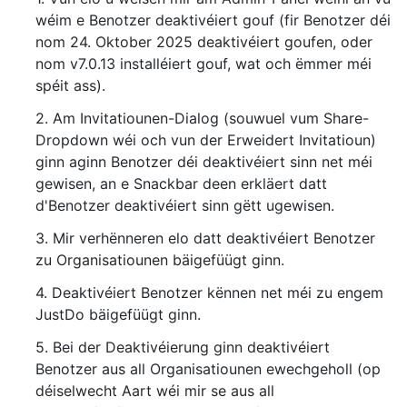
wéim e Benotzer deaktivéiert gouf (fir Benotzer déi
nom 24. Oktober 2025 deaktivéiert goufen, oder
nom v7.0.13 installéiert gouf, wat och ëmmer méi
spéit ass).
2. Am Invitatiounen-Dialog (souwuel vum Share-
Dropdown wéi och vun der Erweidert Invitatioun)
ginn aginn Benotzer déi deaktivéiert sinn net méi
gewisen, an e Snackbar deen erkläert datt
d'Benotzer deaktivéiert sinn gëtt ugewisen.
3. Mir verhënneren elo datt deaktivéiert Benotzer
zu Organisatiounen bäigefüügt ginn.
4. Deaktivéiert Benotzer kënnen net méi zu engem
JustDo bäigefüügt ginn.
5. Bei der Deaktivéierung ginn deaktivéiert
Benotzer aus all Organisatiounen ewechgeholl (op
déiselwecht Aart wéi mir se aus all