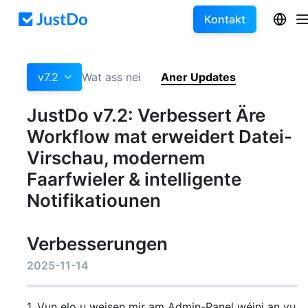
Kontakt
v7.2
Wat ass nei
Aner Updates
JustDo v7.2: Verbessert Äre
Workflow mat erweidert Datei-
Virschau, modernem
Faarfwieler & intelligente
Notifikatiounen
Verbesserungen
2025-11-14
1. Vun elo u weisen mir am Admin-Panel wéini an vu