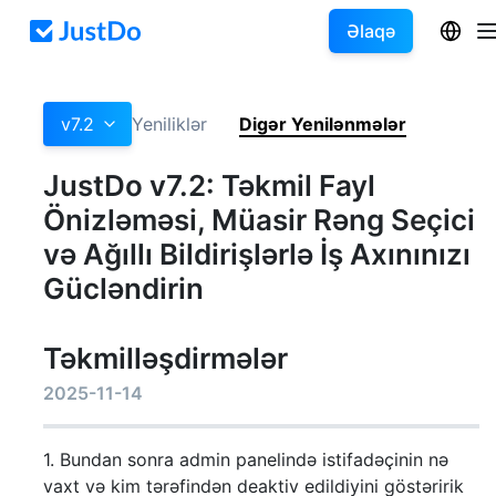
Əlaqə
v7.2
Yeniliklər
Digər Yenilənmələr
JustDo v7.2: Təkmil Fayl
Önizləməsi, Müasir Rəng Seçici
və Ağıllı Bildirişlərlə İş Axınınızı
Gücləndirin
Təkmilləşdirmələr
2025-11-14
1. Bundan sonra admin panelində istifadəçinin nə
vaxt və kim tərəfindən deaktiv edildiyini göstəririk