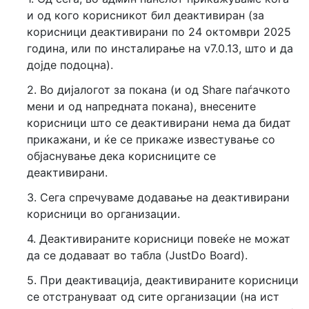
и од кого корисникот бил деактивиран (за
корисници деактивирани по 24 октомври 2025
година, или по инсталирање на v7.0.13, што и да
дојде подоцна).
2. Во дијалогот за покана (и од Share паѓачкото
мени и од напредната покана), внесените
корисници што се деактивирани нема да бидат
прикажани, и ќе се прикаже известување со
објаснување дека корисниците се
деактивирани.
3. Сега спречуваме додавање на деактивирани
корисници во организации.
4. Деактивираните корисници повеќе не можат
да се додаваат во табла (JustDo Board).
5. При деактивација, деактивираните корисници
се отстрануваат од сите организации (на ист