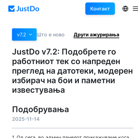
Контакт
v7.2
Што е ново
Други ажурирања
JustDo v7.2: Подобрете го
работниот тек со напреден
преглед на датотеки, модерен
избирач на бои и паметни
известувања
Подобрувања
2025-11-14
1. Од сега, во админ панелот прикажуваме кога