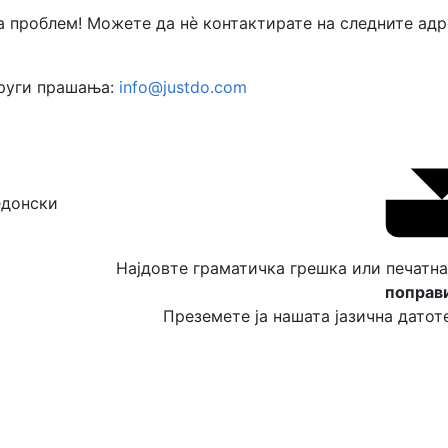
 проблем! Можете да нè контактирате на следните адр
други прашања:
info@justdo.com
Најдовте граматичка грешка или печатн
поправ
Преземете ја нашата јазична датоте