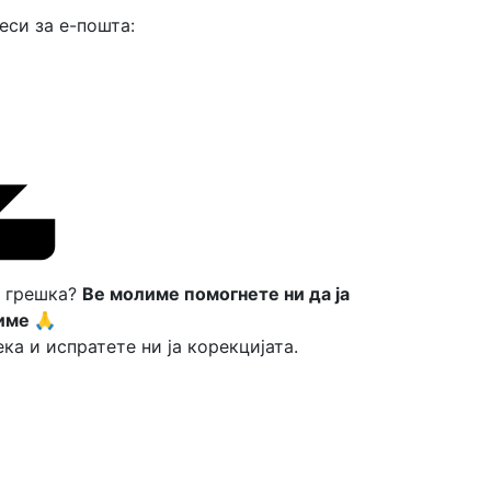
еси за е-пошта:
а грешка?
Ве молиме помогнете ни да ја
име 🙏
ка и испратете ни ја корекцијата.