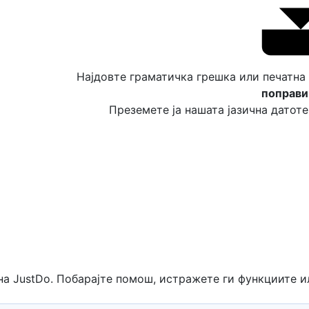
Најдовте граматичка грешка или печатна
поправи
Преземете ја нашата јазична датоте
на JustDo. Побарајте помош, истражете ги функциите и