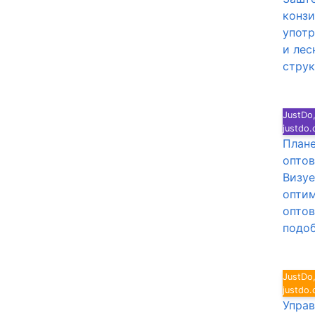
конзи
употр
и лес
струк
JustDo,
justdo
Плане
опто
Визуе
оптим
оптов
подоб
JustDo,
justdo
Управ