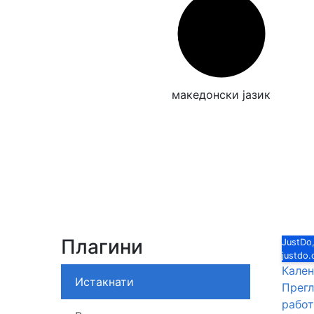
македонски јазик
Плагини
JustDo,
justdo
Кален
Истакнати
Прегл
работ