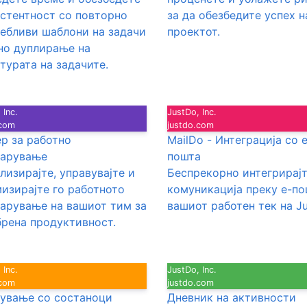
стентност со повторно
за да обезбедите успех н
ебливи шаблони на задачи
проектот.
но дуплирање на
турата на задачите.
 Inc.
JustDo, Inc.
.com
justdo.com
р за работно
MailDo - Интеграција со е
варување
пошта
лизирајте, управувајте и
Беспрекорно интегрирај
изирајте го работното
комуникација преку е-по
арување на вашиот тим за
вашиот работен тек на Ju
рена продуктивност.
 Inc.
JustDo, Inc.
.com
justdo.com
ување со состаноци
Дневник на активности