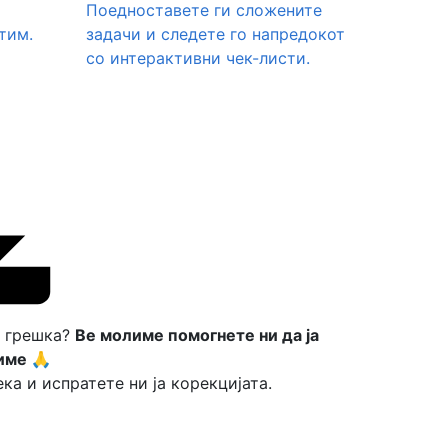
Поедноставете ги сложените
тим.
задачи и следете го напредокот
со интерактивни чек-листи.
а грешка?
Ве молиме помогнете ни да ја
име 🙏
ка и испратете ни ја корекцијата.