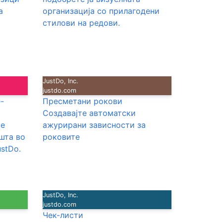
а
организација со прилагодени
стилови на редови.
JustDo, Inc.
justdo.com
-
Пресметани рокови
Создавајте автоматски
те
ажурирани зависности за
шта во
роковите
stDo.
JustDo, Inc.
justdo.com
Чек-листи