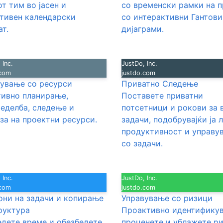
т тим во јасен и
со временски рамки на 
тивен календарски
со интерактивни Гантови
т.
дијаграми.
 Inc.
JustDo, Inc.
.com
justdo.com
ување со ресурси
Приватно Следење
ивно планирање,
Поставете приватни
еделба, следење и
потсетници и рокови за 
за на проектни ресурси.
задачи, подобрувајќи ја 
продуктивност и управу
со задачи.
 Inc.
JustDo, Inc.
.com
justdo.com
ни на задачи и копирање
Управување со ризици
руктура
Проактивно идентификув
дете време и обезбедете
проценете и ублажете р