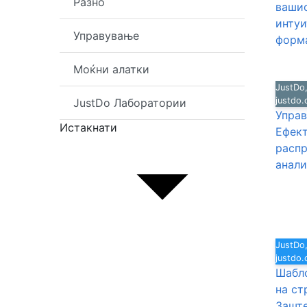
Разно
вашио
интуи
Управување
форма
Моќни алатки
JustDo,
justdo
JustDo Лаборатории
Управ
Истакнати
Ефект
распр
анали
JustDo,
justdo
Шабло
на ст
Заште