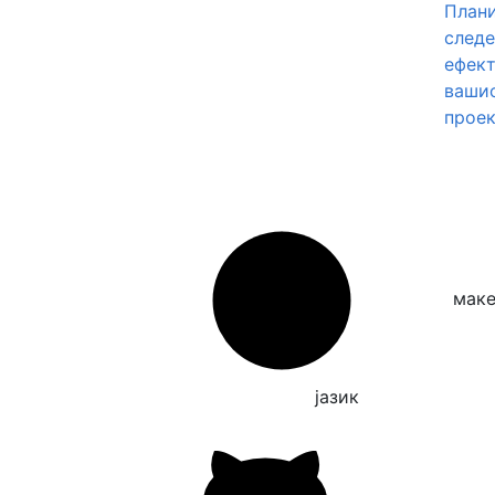
Плани
следе
ефект
вашио
проек
македонски
јазик