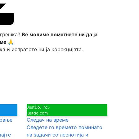
 грешка?
Ве молиме помогнете ни да ја
ме 🙏
ка и испратете ни ја корекцијата.
JustDo, Inc.
justdo.com
ирање
Следач на време
Следете го времето поминато
вајте
на задачи со леснотија и