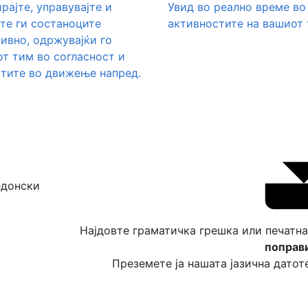
рајте, управувајте и
Увид во реално време во
те ги состаноците
активностите на вашиот 
ивно, одржувајќи го
т тим во согласност и
тите во движење напред.
Најдовте граматичка грешка или печатн
поправ
Преземете ја нашата јазична датоте