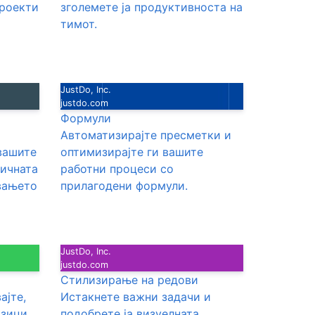
проекти
зголемете ја продуктивноста на
тимот.
JustDo, Inc.
justdo.com
Формули
Автоматизирајте пресметки и
вашите
оптимизирајте ги вашите
личната
работни процеси со
вањето
прилагодени формули.
JustDo, Inc.
justdo.com
Стилизирање на редови
ајте,
Истакнете важни задачи и
изици
подобрете ја визуелната