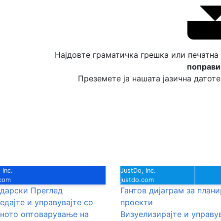
Најдовте граматичка грешка или печатна
поправи
Преземете ја нашата јазична датоте
 Inc.
JustDo, Inc.
.com
justdo.com
дарски Преглед
Гантов дијаграм за план
едајте и управувајте со
проекти
ното оптоварување на
Визуелизирајте и управу