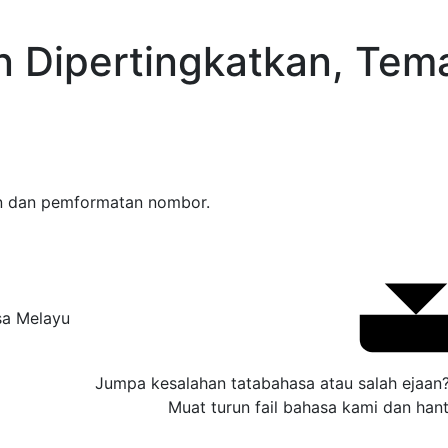
an Dipertingkatkan, Te
n dan pemformatan nombor.
sa Melayu
Jumpa kesalahan tatabahasa atau salah ejaan
Muat turun fail bahasa kami dan han