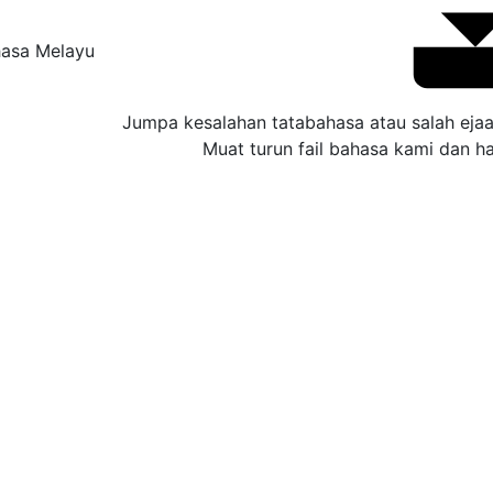
asa Melayu
Jumpa kesalahan tatabahasa atau salah eja
Muat turun fail bahasa kami dan h