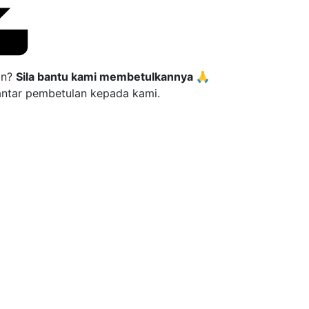
an?
Sila bantu kami membetulkannya 🙏
antar pembetulan kepada kami.