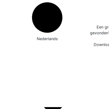
Een gr
gevonde
Nederlands
Downloa