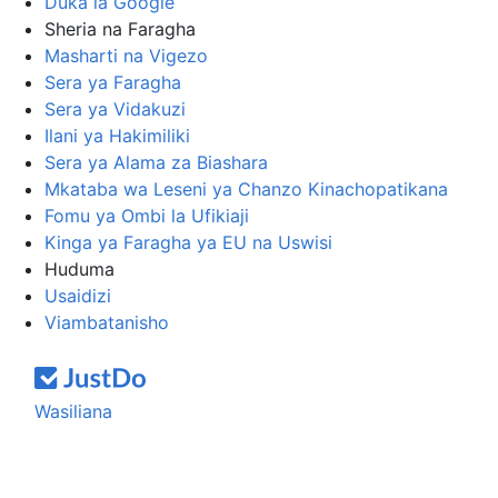
Duka la Google
Sheria na Faragha
Masharti na Vigezo
Sera ya Faragha
Sera ya Vidakuzi
Ilani ya Hakimiliki
Sera ya Alama za Biashara
Mkataba wa Leseni ya Chanzo Kinachopatikana
Fomu ya Ombi la Ufikiaji
Kinga ya Faragha ya EU na Uswisi
Huduma
Usaidizi
Viambatanisho
Wasiliana