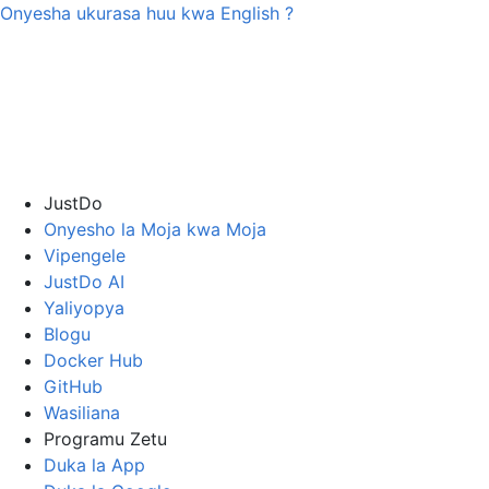
Onyesha ukurasa huu kwa
English
?
JustDo
Onyesho la Moja kwa Moja
Vipengele
JustDo AI
Yaliyopya
Blogu
Docker Hub
GitHub
Wasiliana
Programu Zetu
Duka la App