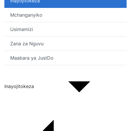
Inayojitokeza
Mchanganyiko
Usimamizi
Zana za Nguvu
Maabara ya JustDo
Inayojitokeza