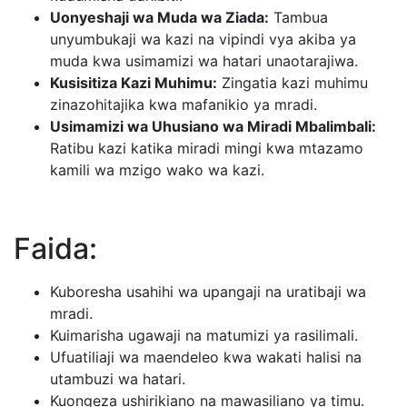
Uonyeshaji wa Muda wa Ziada:
Tambua
unyumbukaji wa kazi na vipindi vya akiba ya
muda kwa usimamizi wa hatari unaotarajiwa.
Kusisitiza Kazi Muhimu:
Zingatia kazi muhimu
zinazohitajika kwa mafanikio ya mradi.
Usimamizi wa Uhusiano wa Miradi Mbalimbali:
Ratibu kazi katika miradi mingi kwa mtazamo
kamili wa mzigo wako wa kazi.
Faida:
Kuboresha usahihi wa upangaji na uratibaji wa
mradi.
Kuimarisha ugawaji na matumizi ya rasilimali.
Ufuatiliaji wa maendeleo kwa wakati halisi na
utambuzi wa hatari.
Kuongeza ushirikiano na mawasiliano ya timu.