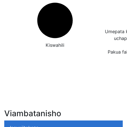
Umepata k
uchap
Kiswahili
Pakua fai
Viambatanisho