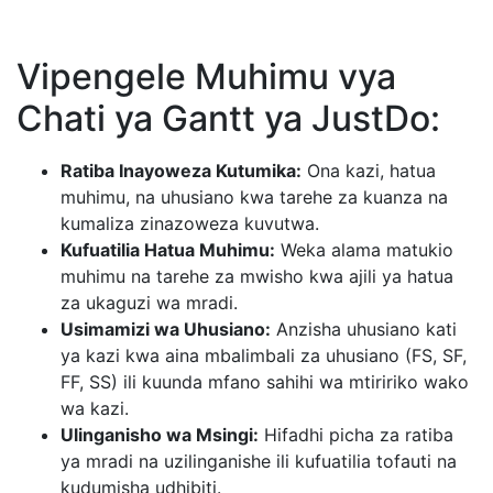
Vipengele Muhimu vya
Chati ya Gantt ya JustDo:
Ratiba Inayoweza Kutumika:
Ona kazi, hatua
muhimu, na uhusiano kwa tarehe za kuanza na
kumaliza zinazoweza kuvutwa.
Kufuatilia Hatua Muhimu:
Weka alama matukio
muhimu na tarehe za mwisho kwa ajili ya hatua
za ukaguzi wa mradi.
Usimamizi wa Uhusiano:
Anzisha uhusiano kati
ya kazi kwa aina mbalimbali za uhusiano (FS, SF,
FF, SS) ili kuunda mfano sahihi wa mtiririko wako
wa kazi.
Ulinganisho wa Msingi:
Hifadhi picha za ratiba
ya mradi na uzilinganishe ili kufuatilia tofauti na
kudumisha udhibiti.