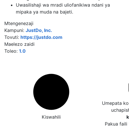
Uwasilishaji wa mradi uliofanikiwa ndani ya
mipaka ya muda na bajeti.
Mtengenezaji
Kampuni:
JustDo, Inc.
Tovuti:
https://justdo.com
Maelezo zaidi
Toleo:
1.0
Umepata kos
uchapis
Kiswahili
k
Pakua faili