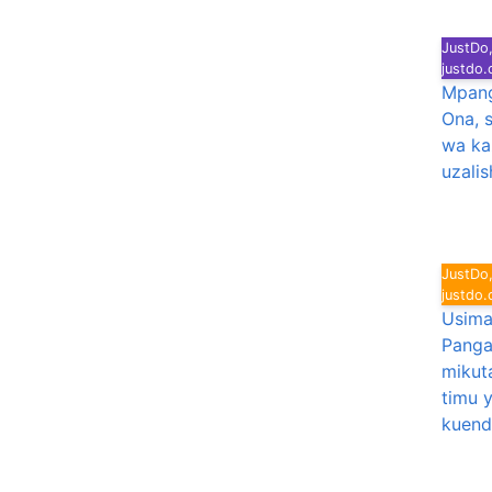
JustDo,
justdo
Mpang
Ona, 
wa ka
uzalis
JustDo,
justdo
Usima
Panga,
mikut
timu 
kuend