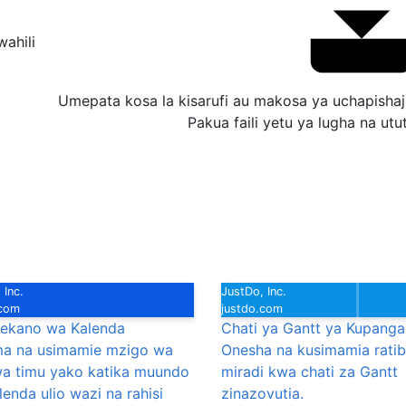
wahili
Umepata kosa la kisarufi au makosa ya uchapishaj
Pakua faili yetu ya lugha na ut
 Inc.
JustDo, Inc.
.com
justdo.com
kano wa Kalenda
Chati ya Gantt ya Kupanga
a na usimamie mzigo wa
Onesha na kusimamia ratib
wa timu yako katika muundo
miradi kwa chati za Gantt
enda ulio wazi na rahisi
zinazovutia.