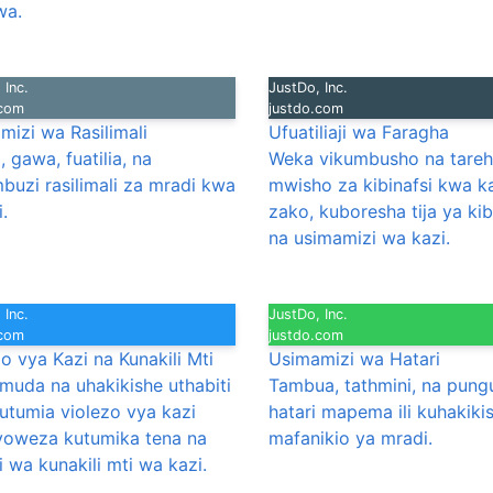
wa.
 Inc.
JustDo, Inc.
.com
justdo.com
mizi wa Rasilimali
Ufuatiliaji wa Faragha
 gawa, fuatilia, na
Weka vikumbusho na tareh
buzi rasilimali za mradi kwa
mwisho za kibinafsi kwa k
i.
zako, kuboresha tija ya kib
na usimamizi wa kazi.
 Inc.
JustDo, Inc.
.com
justdo.com
o vya Kazi na Kunakili Mti
Usimamizi wa Hatari
muda na uhakikishe uthabiti
Tambua, tathmini, na pung
utumia violezo vya kazi
hatari mapema ili kuhakiki
yoweza kutumika tena na
mafanikio ya mradi.
i wa kunakili mti wa kazi.