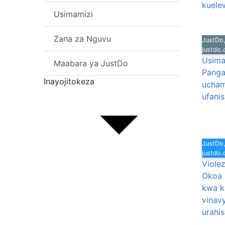
kuele
Usimamizi
Zana za Nguvu
JustDo,
justdo
Usima
Maabara ya JustDo
Panga,
Inayojitokeza
ucham
ufanis
JustDo,
justdo
Violez
Okoa 
kwa k
vinav
urahis