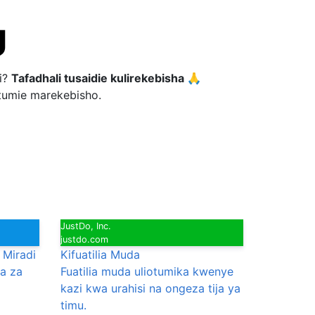
i?
Tafadhali tusaidie kulirekebisha 🙏
utumie marekebisho.
JustDo, Inc.
justdo.com
 Miradi
Kifuatilia Muda
a za
Fuatilia muda uliotumika kwenye
kazi kwa urahisi na ongeza tija ya
timu.