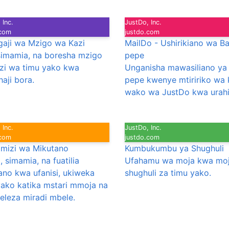
 Inc.
JustDo, Inc.
.com
justdo.com
aji wa Mzigo wa Kazi
MailDo - Ushirikiano wa B
simamia, na boresha mzigo
pepe
zi wa timu yako kwa
Unganisha mawasiliano ya
haji bora.
pepe kwenye mtiririko wa 
wako wa JustDo kwa urahi
 Inc.
JustDo, Inc.
.com
justdo.com
mizi wa Mikutano
Kumbukumbu ya Shughuli
 simamia, na fuatilia
Ufahamu wa moja kwa mo
ano kwa ufanisi, ukiweka
shughuli za timu yako.
yako katika mstari mmoja na
eleza miradi mbele.