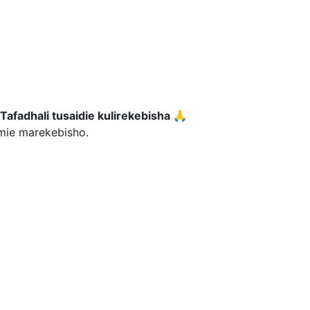
Tafadhali tusaidie kulirekebisha 🙏
umie marekebisho.