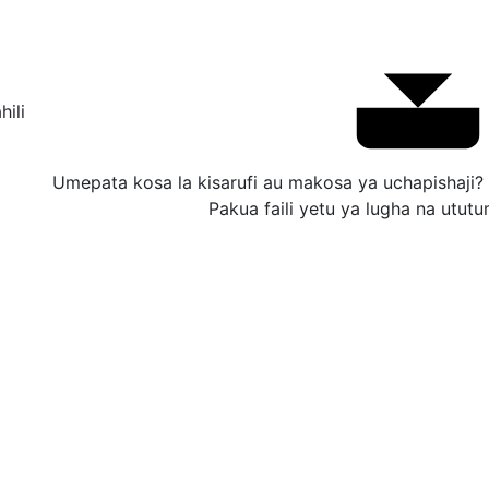
hili
Umepata kosa la kisarufi au makosa ya uchapishaji?
Pakua faili yetu ya lugha na utut