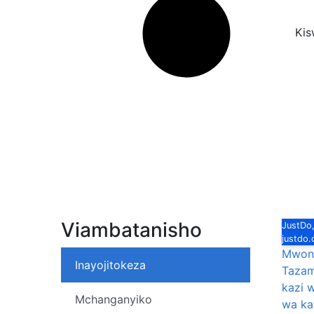
Kis
Viambatanisho
JustDo,
justdo
Mwone
Inayojitokeza
Tazam
kazi 
Mchanganyiko
wa kal