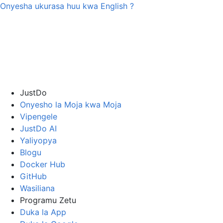
Onyesha ukurasa huu kwa
English
?
JustDo
Onyesho la Moja kwa Moja
Vipengele
JustDo AI
Yaliyopya
Blogu
Docker Hub
GitHub
Wasiliana
Programu Zetu
Duka la App