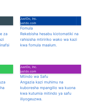
JustDo, Inc.
justdo.com
Fomula
e za
Rekebisha hesabu kiotomatiki na
azi
rahisisha mtiririko wako wa kazi
inafsi
kwa fomula maalum.
JustDo, Inc.
justdo.com
Mtindo wa Safu
uza
Angazia kazi muhimu na
sha
kuboresha mpangilio wa kuona
kwa kutumia mitindo ya safu
iliyogeuzwa.