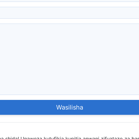
Wasilisha
shida! Unaweza kutufikia kupitia anwani zifuatazo za ba