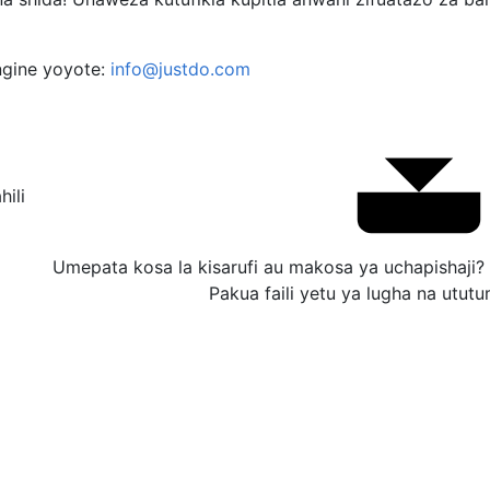
gine yoyote:
info@justdo.com
hili
Umepata kosa la kisarufi au makosa ya uchapishaji?
Pakua faili yetu ya lugha na utut