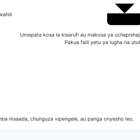
wahili
Umepata kosa la kisarufi au makosa ya uchapishaj
Pakua faili yetu ya lugha na ut
ba msaada, chunguza vipengele, au panga onyesho leo.