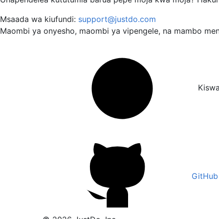
Msaada wa kiufundi:
support@justdo.com
Maombi ya onyesho, maombi ya vipengele, na mambo men
Kiswa
GitHub