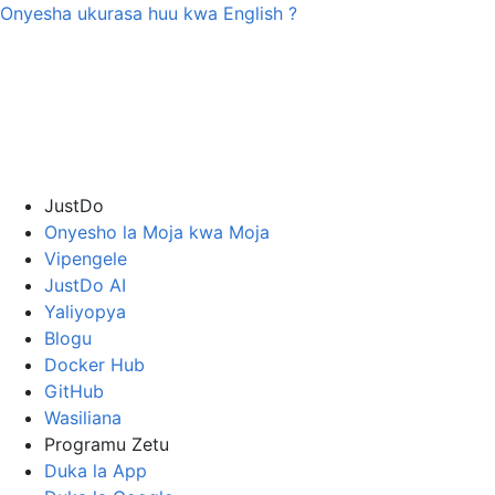
Onyesha ukurasa huu kwa
English
?
JustDo
Onyesho la Moja kwa Moja
Vipengele
JustDo AI
Yaliyopya
Blogu
Docker Hub
GitHub
Wasiliana
Programu Zetu
Duka la App