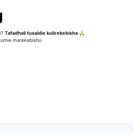
i?
Tafadhali tusaidie kulirekebisha 🙏
utumie marekebisho.