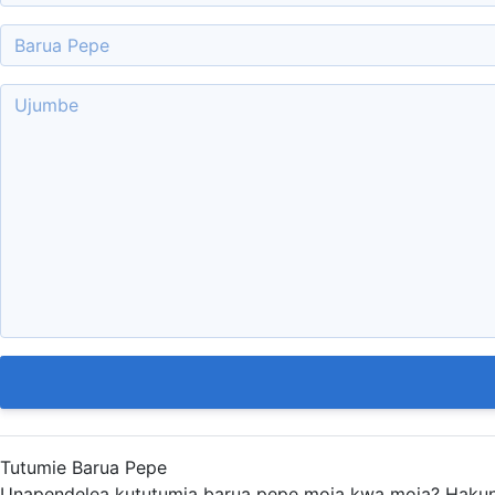
Tutumie Barua Pepe
Unapendelea kututumia barua pepe moja kwa moja? Hakuna 