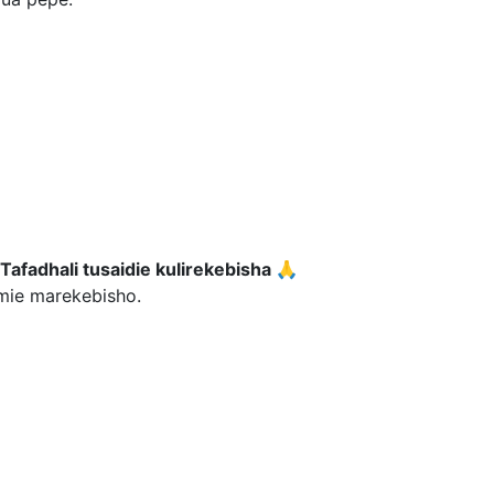
Tafadhali tusaidie kulirekebisha 🙏
umie marekebisho.