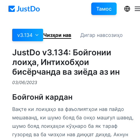
Тамос
v3.134
Чизҳои нав
Дигар навсозиҳо
JustDo v3.134: Бойгонии
лоиҳа, Интихобҳои
бисёрчанда ва зиёда аз ин
03/06/2023
Бойгонӣ кардан
Вақте ки лоиҳаҳо ва фаъолиятҳои нав пайдо
мешаванд, ки шумо бояд ба онҳо машғул шавед,
шумо бояд лоиҳаҳои кӯҳнаро ба як тараф
гузоред ва ба чизҳои нав диққат диҳед. Акнун