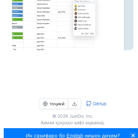
тоҷикӣ
GitHub
© 2026 JustDo, Inc.
Ҳамаи ҳуқуқҳо ҳифз шудаанд.
Ин саҳифаро бо
English
нишон диҳем?