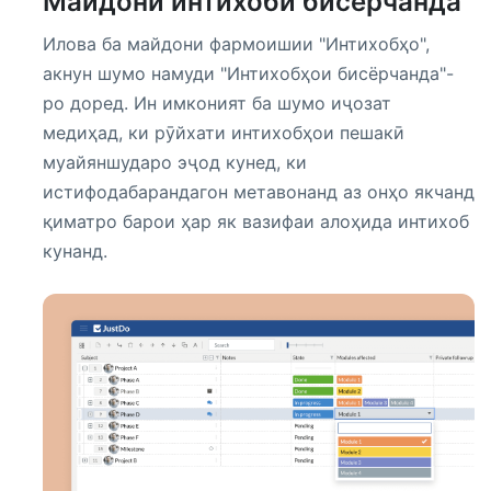
Майдони интихоби бисёрчанда
Илова ба майдони фармоишии "Интихобҳо",
акнун шумо намуди "Интихобҳои бисёрчанда"-
ро доред. Ин имконият ба шумо иҷозат
медиҳад, ки рӯйхати интихобҳои пешакӣ
муайяншударо эҷод кунед, ки
истифодабарандагон метавонанд аз онҳо якчанд
қиматро барои ҳар як вазифаи алоҳида интихоб
кунанд.