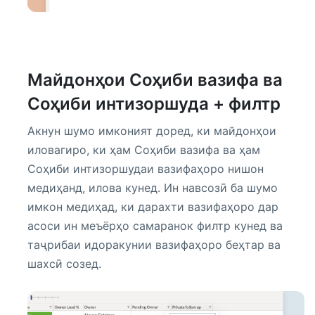
Майдонҳои Соҳиби вазифа ва
Соҳиби интизоршуда + филтр
Акнун шумо имконият доред, ки майдонҳои
иловагиро, ки ҳам Соҳиби вазифа ва ҳам
Соҳиби интизоршудаи вазифаҳоро нишон
медиҳанд, илова кунед. Ин навсозӣ ба шумо
имкон медиҳад, ки дарахти вазифаҳоро дар
асоси ин меъёрҳо самаранок филтр кунед ва
таҷрибаи идоракунии вазифаҳоро беҳтар ва
шахсӣ созед.