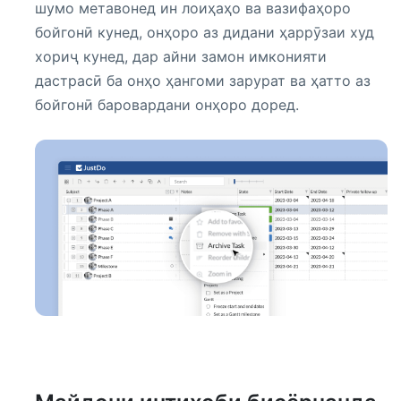
шумо метавонед ин лоиҳаҳо ва вазифаҳоро
бойгонӣ кунед, онҳоро аз дидани ҳаррӯзаи худ
хориҷ кунед, дар айни замон имконияти
дастрасӣ ба онҳо ҳангоми зарурат ва ҳатто аз
бойгонӣ баровардани онҳоро доред.