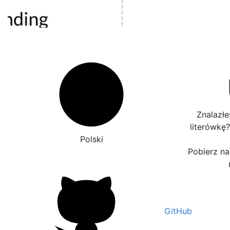
Znalazłe
literówkę
Polski
Pobierz nas
GitHub