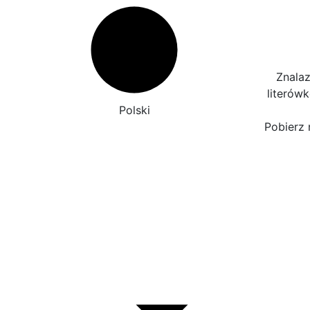
Znalaz
literów
Polski
Pobierz 