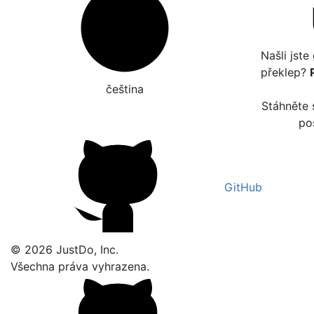
Našli jst
překlep?
čeština‎
Stáhněte 
po
GitHub
© 2026 JustDo, Inc.
Všechna práva vyhrazena.