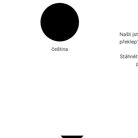
Našli j
překle
čeština‎
Stáhnět