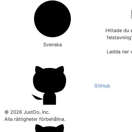
Hittade du e
felstavnin
Svenska
Ladda ner v
GitHub
© 2026 JustDo, Inc.
Alla rättigheter förbehållna.