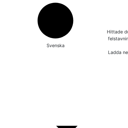
Hittade d
felstavn
Svenska
Ladda ner