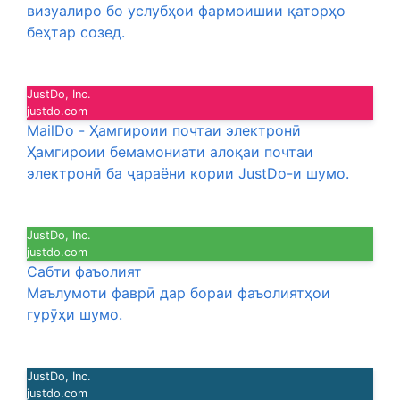
визуалиро бо услубҳои фармоишии қаторҳо
беҳтар созед.
JustDo, Inc.
justdo.com
MailDo - Ҳамгироии почтаи электронӣ
Ҳамгироии бемамониати алоқаи почтаи
электронӣ ба ҷараёни кории JustDo-и шумо.
JustDo, Inc.
justdo.com
Сабти фаъолият
Маълумоти фаврӣ дар бораи фаъолиятҳои
гурӯҳи шумо.
JustDo, Inc.
justdo.com