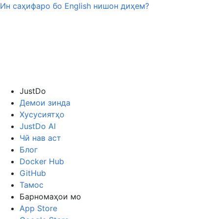
Ин саҳифаро бо
English
нишон диҳем?
JustDo
Демои зинда
Хусусиятҳо
JustDo AI
Чӣ нав аст
Блог
Docker Hub
GitHub
Тамос
Барномаҳои мо
App Store