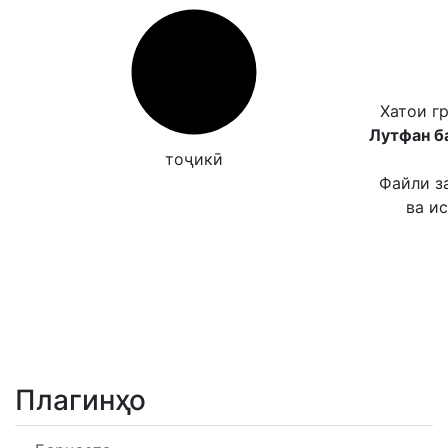
Хатои г
Лутфан б
тоҷикӣ
Файли з
ва и
Плагинҳо