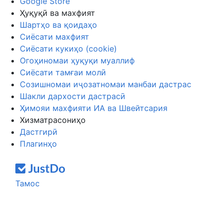
Google Store
Ҳуқуқӣ ва махфият
Шартҳо ва қоидаҳо
Сиёсати махфият
Сиёсати кукиҳо (cookie)
Огоҳиномаи ҳуқуқи муаллиф
Сиёсати тамғаи молӣ
Созишномаи иҷозатномаи манбаи дастрас
Шакли дархости дастрасӣ
Ҳимояи махфияти ИА ва Швейтсария
Хизматрасониҳо
Дастгирӣ
Плагинҳо
Тамос