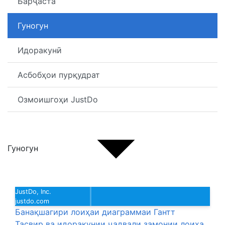
Барҷаста
Гуногун
Идоракунӣ
Асбобҳои пурқудрат
Озмоишгоҳи JustDo
Гуногун
JustDo, Inc.
justdo.com
Банақшагири лоиҳаи диаграммаи Гантт
Тасвир ва идоракунии ҷадвали замонии лоиҳа