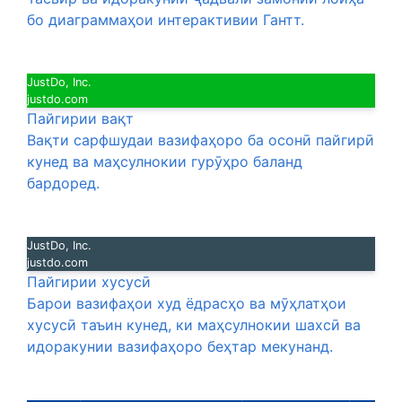
бо диаграммаҳои интерактивии Гантт.
JustDo, Inc.
justdo.com
Пайгирии вақт
Вақти сарфшудаи вазифаҳоро ба осонӣ пайгирӣ
кунед ва маҳсулнокии гурӯҳро баланд
бардоред.
JustDo, Inc.
justdo.com
Пайгирии хусусӣ
Барои вазифаҳои худ ёдрасҳо ва мӯҳлатҳои
хусусӣ таъин кунед, ки маҳсулнокии шахсӣ ва
идоракунии вазифаҳоро беҳтар мекунанд.