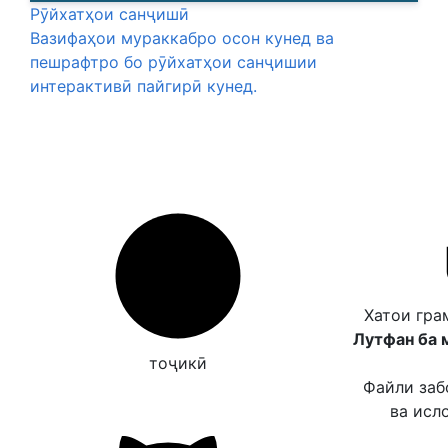
Рӯйхатҳои санҷишӣ
Вазифаҳои мураккабро осон кунед ва
пешрафтро бо рӯйхатҳои санҷишии
интерактивӣ пайгирӣ кунед.
Хатои гра
Лутфан ба 
тоҷикӣ
Файли заб
ва исл