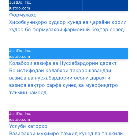
JustDo, Inc.
justdo.com
Формулаҳо
Ҳисобкуниҳоро худкор кунед ва ҷараёни кории
худро бо формулаҳои фармоишӣ беҳтар созед.
JustDo, Inc.
justdo.com
Қолабҳои вазифа ва Нусхабардории дарахт
Бо истифодаи қолабҳои такроршавандаи
вазифа ва нусхабардории осони дарахти
вазифа вақтро сарфа кунед ва мувофиқатро
таъмин намоед.
JustDo, Inc.
justdo.com
Услуби қаторҳо
Вазифаҳои муҳимро таъкид кунед ва ташкили