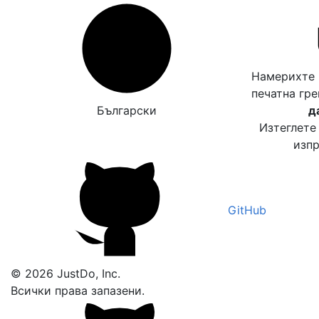
Намерихте 
печатна гр
Български
д
Изтеглете
изпр
GitHub
© 2026 JustDo, Inc.
Всички права запазени.