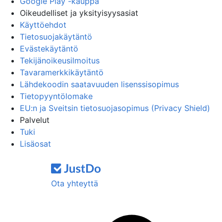
Google Play -kauppa
Oikeudelliset ja yksityisyysasiat
Käyttöehdot
Tietosuojakäytäntö
Evästekäytäntö
Tekijänoikeusilmoitus
Tavaramerkkikäytäntö
Lähdekoodin saatavuuden lisenssisopimus
Tietopyyntölomake
EU:n ja Sveitsin tietosuojasopimus (Privacy Shield)
Palvelut
Tuki
Lisäosat
Ota yhteyttä