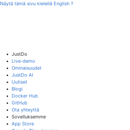
Näytä tämä sivu kielellä
English
?
JustDo
Live-demo
Ominaisuudet
JustDo AI
Uutiset
Blogi
Docker Hub
GitHub
Ota yhteyttä
Sovelluksemme
App Store