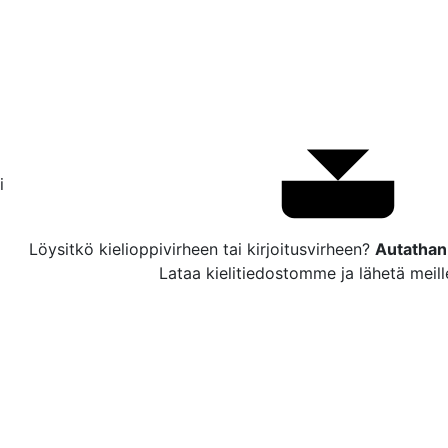
i
Löysitkö kielioppivirheen tai kirjoitusvirheen?
Autathan
Lataa kielitiedostomme ja lähetä meill