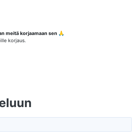
an meitä korjaamaan sen 🙏
lle korjaus.
veluun