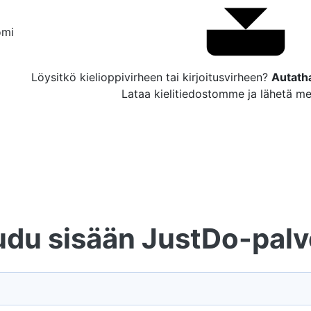
omi
Löysitkö kielioppivirheen tai kirjoitusvirheen?
Autath
Lataa kielitiedostomme ja lähetä mei
udu sisään JustDo-pal