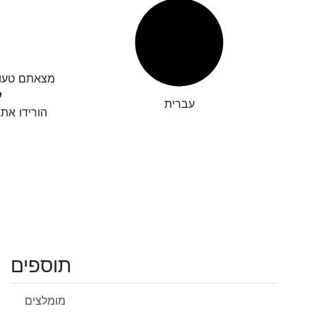
גיאת כתיב?

עברית
חו לנו את
תוספים
מומלצים