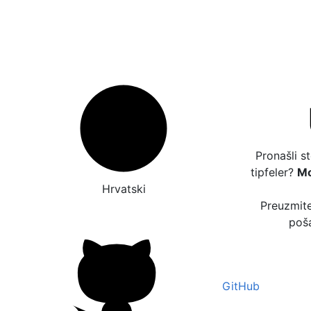
Pronašli s
tipfeler?
Mo
Hrvatski
Preuzmite
poša
GitHub