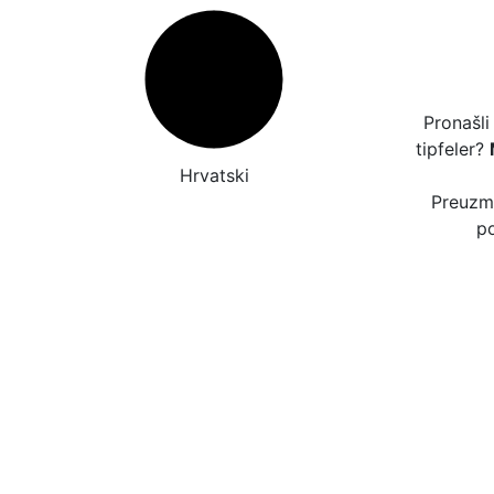
Pronašli
tipfeler?
Hrvatski
Preuzmi
po