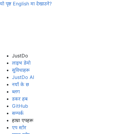
यो पृष्ठ
English
मा देखाउने?
JustDo
लाइभ डेमो
सुविधाहरू
JustDo AI
नयाँ के छ
ब्लग
डकर हब
GitHub
सम्पर्क
हाम्रा एपहरू
एप स्टोर