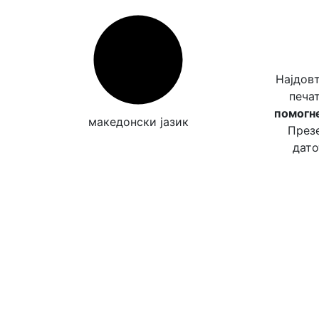
Најдов
печа
помогне
македонски јазик
Презе
дато