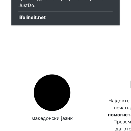
JustDo.
lifelineit.net
Најдовте
печатн
помогнете
македонски јазик
Преземе
датоте