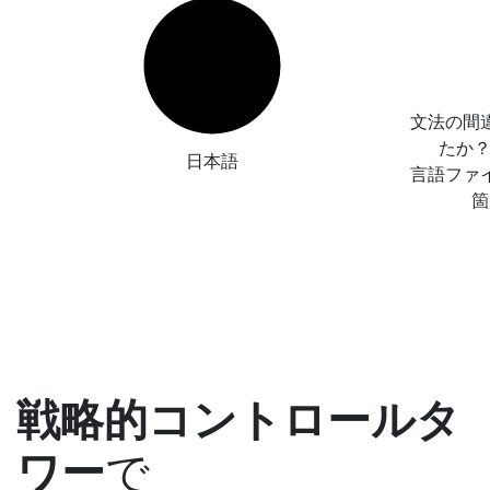
文法の間
たか
日本語
言語ファ
箇
戦略的コントロールタ
ワー
で