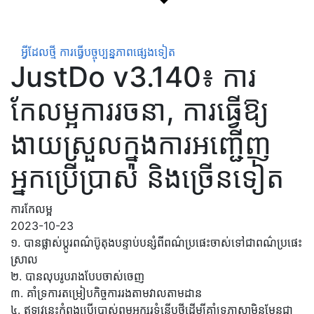
អ្វីដែលថ្មី
ការធ្វើបច្ចុប្បន្នភាពផ្សេងទៀត
JustDo v3.140៖ ការ
កែលម្អការរចនា, ការធ្វើឱ្យ
ងាយស្រួលក្នុងការអញ្ជើញ
អ្នកប្រើប្រាស់ និងច្រើនទៀត
ការកែលម្អ
2023-10-23
១. បានផ្លាស់ប្តូរពណ៌ប៊ូតុងបន្ទាប់បន្សំពីពណ៌ប្រផេះចាស់ទៅជាពណ៌ប្រផេះ
ស្រាល
២. បានលុបរូបរាងបែបចាស់ចេញ
៣. គាំទ្រការតម្រៀបកិច្ចការរងតាមវាលតាមដាន
៤. ឥឡូវនេះកំពុងប្រើប្រាស់ពុម្ពអក្សរទំនើបថ្មីដើម្បីគាំទ្រភាសាមិនមែនជា