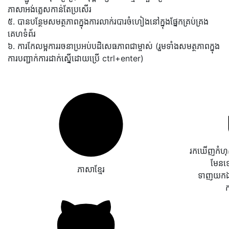
ភាសាអង់គ្លេសកាន់តែប្រសើរ
៥. បានបន្ថែមសមត្ថភាពក្នុងការលាក់របារចំហៀងនៅក្នុងផ្នែកគ្រប់គ្រង
គេហទំព័រ
៦. ការកែលម្អការរចនាប្រអប់បដិសេធភាពជាម្ចាស់ (រួមទាំងសមត្ថភាពក្នុង
ការបញ្ជាក់ការដាក់ស្នើដោយប្រើ ctrl+enter)
រកឃើញកំហុសវ
មែនទ
ភាសាខ្មែរ
ទាញយកឯក