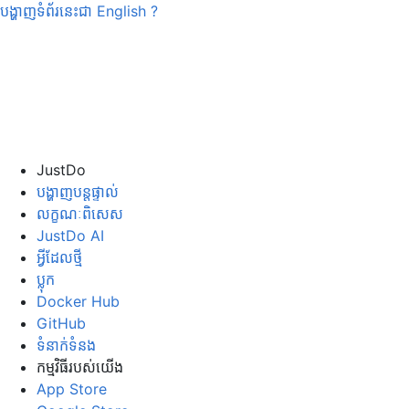
បង្ហាញទំព័រនេះជា
English
?
JustDo
បង្ហាញបន្តផ្ទាល់
លក្ខណៈពិសេស
JustDo AI
អ្វីដែលថ្មី
ប្លុក
Docker Hub
GitHub
ទំនាក់ទំនង
កម្មវិធី​របស់​យើង
App Store