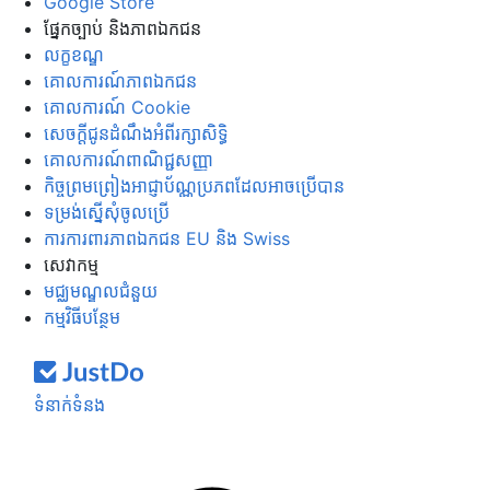
Google Store
ផ្នែក​ច្បាប់ និង​ភាព​ឯកជន
លក្ខខណ្ឌ
គោលការណ៍​ភាព​ឯកជន
គោលការណ៍ Cookie
សេចក្ដី​ជូន​ដំណឹង​អំពី​រក្សា​សិទ្ធិ
គោលការណ៍ពាណិជ្ជសញ្ញា
កិច្ចព្រមព្រៀងអាជ្ញាប័ណ្ណប្រភពដែលអាចប្រើបាន
ទម្រង់​ស្នើ​សុំ​ចូល​ប្រើ
ការ​ការពារ​ភាព​ឯកជន EU និង Swiss
សេវាកម្ម
មជ្ឈមណ្ឌលជំនួយ
កម្មវិធីបន្ថែម
ទំនាក់ទំនង