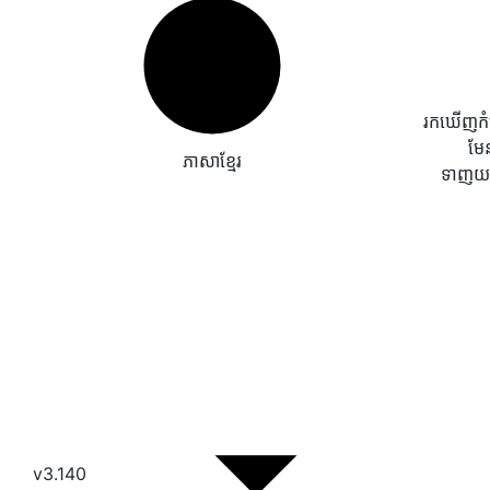
រកឃើញកំហុ
មែ
ភាសាខ្មែរ
ទាញយក
v3.140