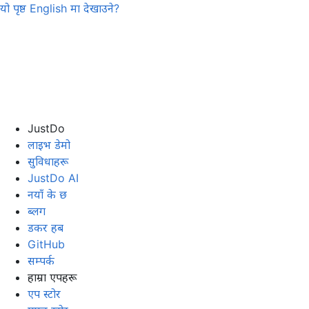
यो पृष्ठ
English
मा देखाउने?
JustDo
लाइभ डेमो
सुविधाहरू
JustDo AI
नयाँ के छ
ब्लग
डकर हब
GitHub
सम्पर्क
हाम्रा एपहरू
एप स्टोर