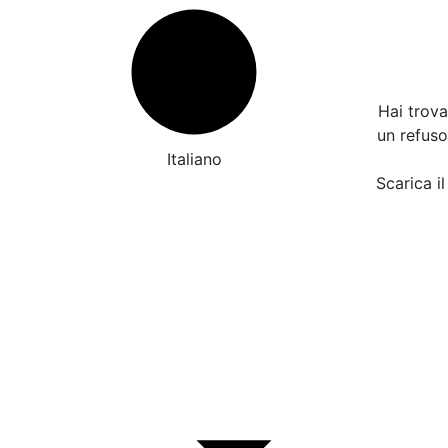
Hai trov
un refus
Italiano
Scarica il