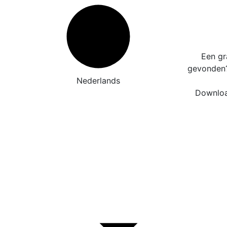
Een gr
gevonde
Nederlands
Downloa