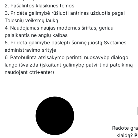
2. Pašalintos klasikinės temos
3. Pridėta galimybė rūšiuoti antrines užduotis pagal
Tolesnių veiksmų lauką
4. Naudojamas naujas modernus šriftas, geriau
palaikantis ne anglų kalbas
5. Pridėta galimybė paslėpti šoninę juostą Svetainės
administravimo srityje
6. Patobulinta atsisakymo perimti nuosavybę dialogo
lango išvaizda (įskaitant galimybę patvirtinti pateikimą
naudojant ctrl+enter)
Radote gra
klaidą?
P