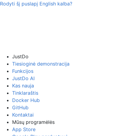
Rodyti šį puslapį
English
kalba?
JustDo
Tiesioginė demonstracija
Funkcijos
JustDo AI
Kas nauja
Tinklaraštis
Docker Hub
GitHub
Kontaktai
Mūsų programėlės
App Store