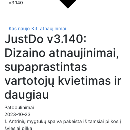
v3.140
Kas naujo
Kiti atnaujinimai
JustDo v3.140:
Dizaino atnaujinimai,
supaprastintas
vartotojų kvietimas ir
daugiau
Patobulinimai
2023-10-23
1. Antrinių mygtukų spalva pakeista iš tamsiai pilkos į
šviesiai pilką