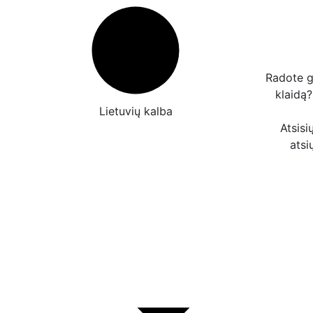
Radote g
klaidą
Lietuvių kalba
Atsisi
atsi