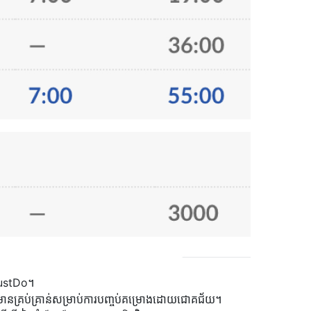
JustDo។
័ត៌មានគ្រប់គ្រាន់សម្រាប់ការបញ្ចប់គម្រោងដោយជោគជ័យ។