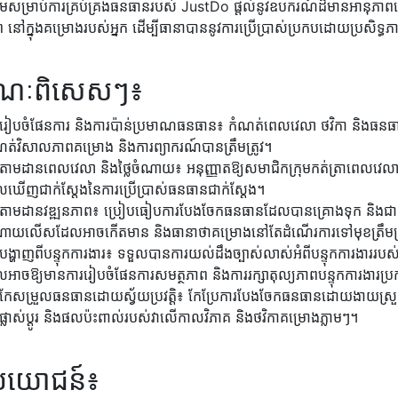
បន្ថែមសម្រាប់ការគ្រប់គ្រងធនធានរបស់ JustDo ផ្តល់នូវឧបករណ៍ដ៏មានអានុ
ាព នៅក្នុងគម្រោងរបស់អ្នក ដើម្បីធានាបាននូវការប្រើប្រាស់ប្រកបដោយប្រសិ
ខណៈពិសេសៗ៖
ររៀបចំផែនការ និងការប៉ាន់ប្រមាណធនធាន៖ កំណត់ពេលវេលា ថវិកា និងធនធាន
ត់វិសាលភាពគម្រោង និងការព្យាករណ៍បានត្រឹមត្រូវ។
រតាមដានពេលវេលា និងថ្លៃចំណាយ៖ អនុញ្ញាតឱ្យសមាជិកក្រុមកត់ត្រាពេលវ
លឃើញជាក់ស្តែងនៃការប្រើប្រាស់ធនធានជាក់ស្តែង។
រតាមដានវឌ្ឍនភាព៖ ប្រៀបធៀបការបែងចែកធនធានដែលបានគ្រោងទុក និងជាក់ស
ណាយលើសដែលអាចកើតមាន និងធានាថាគម្រោងនៅតែដំណើរការទៅមុខត្រឹមត្
បង្ហាញពីបន្ទុកការងារ៖ ទទួលបានការយល់ដឹងច្បាស់លាស់អំពីបន្ទុកការងាររ
អាចឱ្យមានការរៀបចំផែនការសមត្ថភាព និងការរក្សាតុល្យភាពបន្ទុកការងារប្
កែសម្រួលធនធានដោយស្វ័យប្រវត្តិ៖ កែប្រែការបែងចែកធនធានដោយងាយស្រួល នៅ
ផ្លាស់ប្តូរ និងផលប៉ះពាល់របស់វាលើកាលវិភាគ និងថវិកាគម្រោងភ្លាមៗ។
ប្រយោជន៍៖