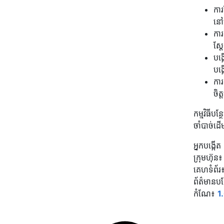
ការ
នៅព
ការ
ស្ត
បង្
បង្
ការ
ចិត
កម្មវិធីប
ចាំបាច់ដើ
អ្នកបង្កើត
ក្រុមហ៊ុន
គេហទំព័រ
ព័ត៌មានបន
កំណែ៖
1