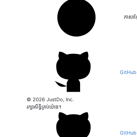
ភាសាខ្ម
GitHub
© 2026 JustDo, Inc.
រក្សាសិទ្ធិគ្រប់យ៉ាង។
GitHub