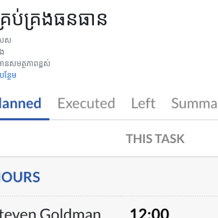
គ្រប់គ្រងធនធាន
ិសេស
រង
នសមត្ថភាពខ្ពស់
បន្ថែម