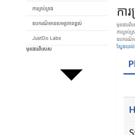
ការ
ការគ្រប់គ្រង
ឧបករណ៍មានសមត្ថភាពខ្ពស់
មុខងារព
ការគ្រប់គ្
JustDo Labs
ឧបករណ៍មា
ស្វែងយល់
មុខងារពិសេស