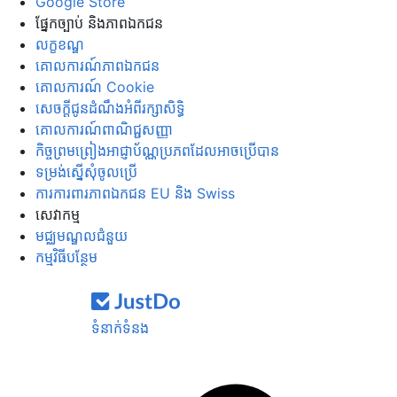
Google Store
ផ្នែក​ច្បាប់ និង​ភាព​ឯកជន
លក្ខខណ្ឌ
គោលការណ៍​ភាព​ឯកជន
គោលការណ៍ Cookie
សេចក្ដី​ជូន​ដំណឹង​អំពី​រក្សា​សិទ្ធិ
គោលការណ៍ពាណិជ្ជសញ្ញា
កិច្ចព្រមព្រៀងអាជ្ញាប័ណ្ណប្រភពដែលអាចប្រើបាន
ទម្រង់​ស្នើ​សុំ​ចូល​ប្រើ
ការ​ការពារ​ភាព​ឯកជន EU និង Swiss
សេវាកម្ម
មជ្ឈមណ្ឌលជំនួយ
កម្មវិធីបន្ថែម
ទំនាក់ទំនង