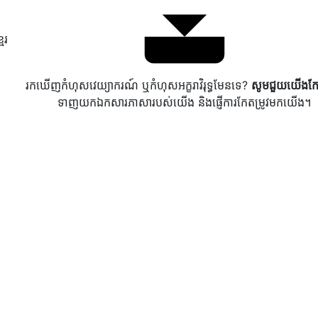
ែរ
រកឃើញកំហុសវេយ្យាករណ៍ ឬកំហុសអក្ខរាវិរុទ្ធមែនទេ?
សូមជួយយើងកែ
ទាញយកឯកសារភាសារបស់យើង និងផ្ញើការកែតម្រូវមកយើង។