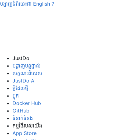
បង្ហាញទំព័រនេះជា
English
?
JustDo
បង្ហាញបន្តផ្ទាល់
លក្ខណៈពិសេស
JustDo AI
អ្វីដែលថ្មី
ប្លុក
Docker Hub
GitHub
ទំនាក់ទំនង
កម្មវិធី​របស់​យើង
App Store