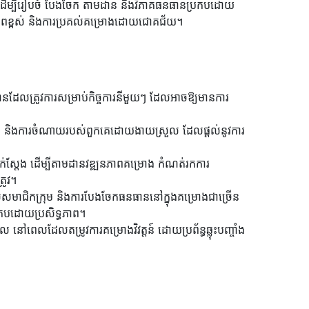
ភាពដើម្បីរៀបចំ បែងចែក តាមដាន និងវិភាគធនធានប្រកបដោយ
ទ្ធភាពខ្ពស់ និងការប្រគល់គម្រោងដោយជោគជ័យ។
ដែលត្រូវការសម្រាប់កិច្ចការនីមួយៗ ដែលអាចឱ្យមានការ
េលា និងការចំណាយរបស់ពួកគេដោយងាយស្រួល ដែលផ្តល់នូវការ
្តែង ដើម្បីតាមដានវឌ្ឍនភាពគម្រោង កំណត់រកការ
រូវ។
បស់សមាជិកក្រុម និងការបែងចែកធនធាននៅក្នុងគម្រោងជាច្រើន
រកបដោយប្រសិទ្ធភាព។
ពេលដែលតម្រូវការគម្រោងវិវត្តន៍ ដោយប្រព័ន្ធឆ្លុះបញ្ចាំង