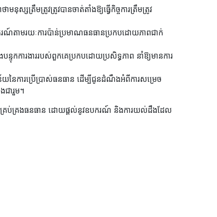
ត្រឹមត្រូវត្រូវបានចាត់តាំងឱ្យធ្វើកិច្ចការត្រឹមត្រូវ
ពព្យាករណ៍តាមរយៈការប៉ាន់ប្រមាណធនធានប្រកបដោយភាពជាក់
ិងបន្ទុកការងាររបស់ពួកគេប្រកបដោយប្រសិទ្ធភាព នាំឱ្យមានការ
ន័យនៃការប្រើប្រាស់ធនធាន ដើម្បីជូនដំណឹងអំពីការសម្រេច
ោងជារួម។
ដែលអ្នកគ្រប់គ្រងធនធាន ដោយផ្តល់នូវឧបករណ៍ និងការយល់ដឹងដែល