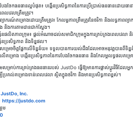
បែងចែកធនធានល្អបំផុត៖ បង្កើនប្រសិទ្ធភាពនៃការប្រើប្រាស់ធនធានដោយធានាថាមនុស្ស
េលវេលាត្រឹមត្រូវ។
ព្យាករណ៍គម្រោងដោយត្រឹមត្រូវ៖ កែលម្អភាពត្រឹមត្រូវនៃថវិកា និងលទ្ធភា
ែង និងការតាមដានជាក់ស្តែង។
កើនផលិតភាពក្រុម៖ ផ្តល់អំណាចដល់សមាជិកក្រុមក្នុងការគ្រប់គ្រងពេលវេលា ន
កើនប្រសិទ្ធភាព និងទិន្នផល។
សម្រេចចិត្តផ្អែកលើទិន្នន័យ៖ ទទួលបានការយល់ដឹងដែលអាចអនុវត្តបានពីទិន្ន
្តលើគម្រោង បង្កើនប្រសិទ្ធភាពនៃការបែងចែកធនធាន និងកែលម្អលទ្ធផលគម្រ
ន្ថែមសម្រាប់ការគ្រប់គ្រងធនធានរបស់ JustDo ធ្វើឱ្យមានការផ្លាស់ប្តូរវិធី
ម្បីប្រគល់គម្រោងទាន់ពេលវេលា ស្ថិតក្នុងថវិកា និងមានប្រសិទ្ធភាពខ្ពស់។
៖
JustDo, Inc.
៖
https://justdo.com
្ថែម
.0