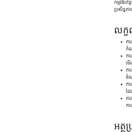
កម្មវិធី
ប្រសិទ្ធភ
លក្
កា
កំណ
កា
មើ
កា
ចំ
ការ
ដែល
ការ
ការ
អត្ថ