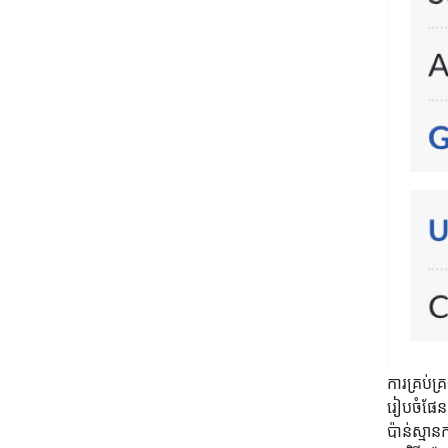
ការគ្រប់គ
រៀបចំផែន
ប៉ាន់ស្មា