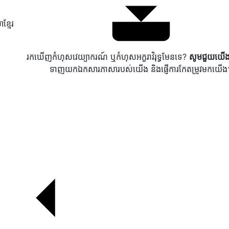
ខ្មែរ
រកឃើញកំហុសវេយ្យាករណ៍ ឬកំហុសអក្ខរាវិរុទ្ធមែនទេ?
សូមជួយយើង
ទាញយកឯកសារភាសារបស់យើង និងផ្ញើការកែតម្រូវមកយើង