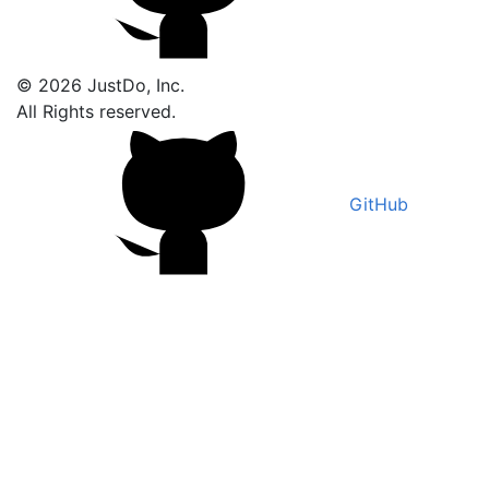
© 2026 JustDo, Inc.
All Rights reserved.
GitHub