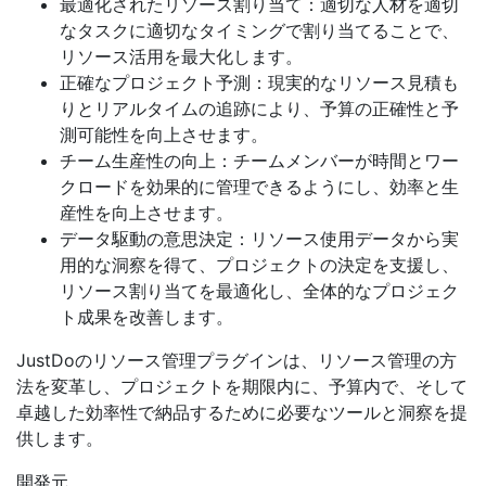
最適化されたリソース割り当て：適切な人材を適切
なタスクに適切なタイミングで割り当てることで、
リソース活用を最大化します。
正確なプロジェクト予測：現実的なリソース見積も
りとリアルタイムの追跡により、予算の正確性と予
測可能性を向上させます。
チーム生産性の向上：チームメンバーが時間とワー
クロードを効果的に管理できるようにし、効率と生
産性を向上させます。
データ駆動の意思決定：リソース使用データから実
用的な洞察を得て、プロジェクトの決定を支援し、
リソース割り当てを最適化し、全体的なプロジェク
ト成果を改善します。
JustDoのリソース管理プラグインは、リソース管理の方
法を変革し、プロジェクトを期限内に、予算内で、そして
卓越した効率性で納品するために必要なツールと洞察を提
供します。
開発元