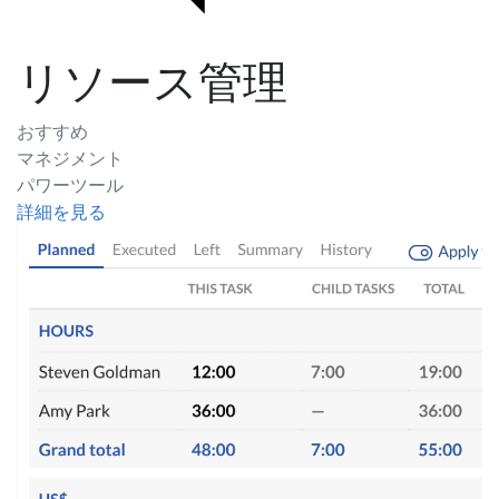
リソース管理
おすすめ
マネジメント
パワーツール
詳細を見る