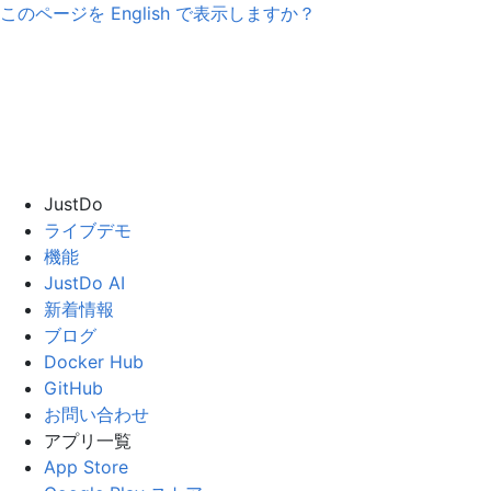
このページを
English
で表示しますか？
JustDo
ライブデモ
機能
JustDo AI
新着情報
ブログ
Docker Hub
GitHub
お問い合わせ
アプリ一覧
App Store