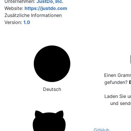
Unternehmen:
JustDo, Inc.
Website:
https://justdo.com
Zusätzliche Informationen
Version:
1.0
Einen Gramm
gefunden?
Deutsch
Laden Sie u
und sende
GitHub