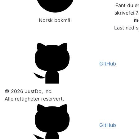
Fant du en
skrivefeil
Norsk bokmål
me
Last ned s
GitHub
© 2026 JustDo, Inc.
Alle rettigheter reservert.
GitHub