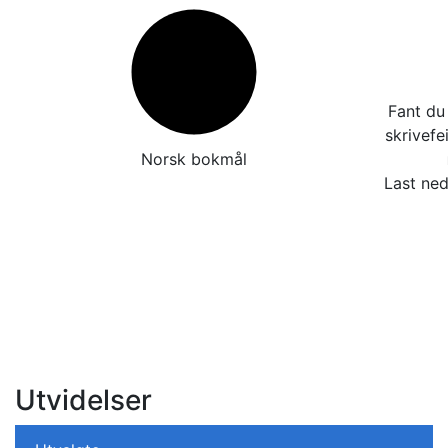
Fant du 
skrivefe
Norsk bokmål
Last ned
Utvidelser