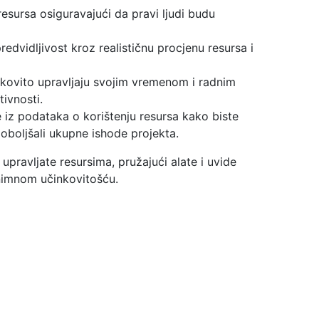
resursa osiguravajući da pravi ljudi budu
edvidljivost kroz realističnu procjenu resursa i
nkovito upravljaju svojim vremenom i radnim
ivnosti.
 iz podataka o korištenju resursa kako biste
 poboljšali ukupne ishode projekta.
upravljate resursima, pružajući alate i uvide
znimnom učinkovitošću.