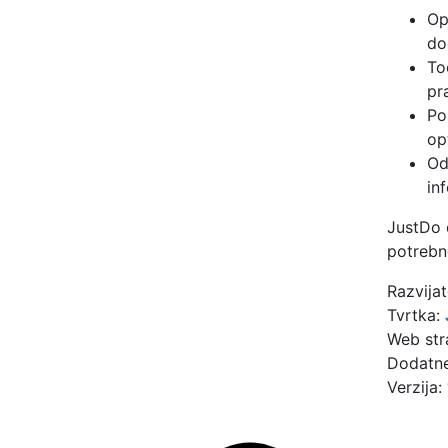
Op
do
To
pr
Po
op
Od
in
JustDo d
potrebn
Razvijat
Tvrtka:
Web str
Dodatne
Verzija: