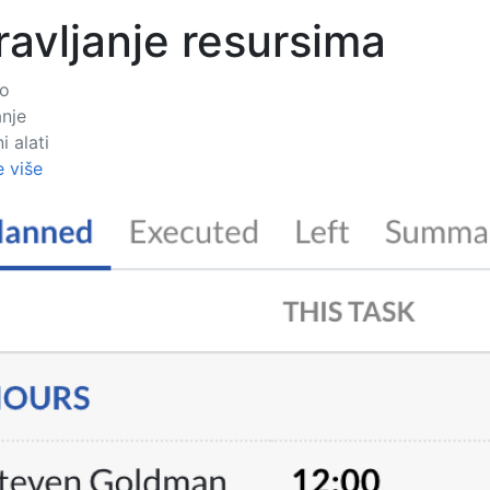
avljanje resursima
to
anje
 alati
e više