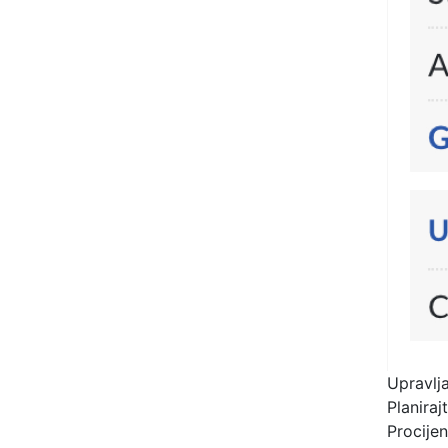
Upravlj
Planiraj
Procijen