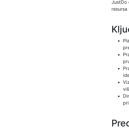
JustDo 
resursa 
Klj
Pl
pr
Pr
pr
Pr
id
Vi
vi
Di
pr
Pre