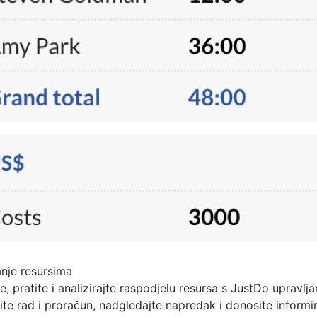
anje resursima
te, pratite i analizirajte raspodjelu resursa s JustDo upravlj
ite rad i proračun, nadgledajte napredak i donosite inform