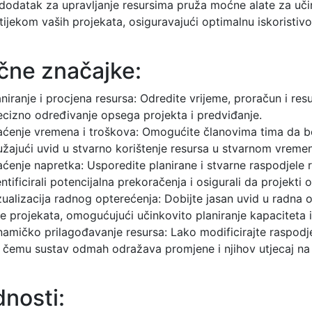
dodatak za upravljanje resursima pruža moćne alate za učink
tijekom vaših projekata, osiguravajući optimalnu iskoristivo
učne značajke:
aniranje i procjena resursa: Odredite vrijeme, proračun i r
ecizno određivanje opsega projekta i predviđanje.
aćenje vremena i troškova: Omogućite članovima tima da bez
užajući uvid u stvarno korištenje resursa u stvarnom vreme
aćenje napretka: Usporedite planirane i stvarne raspodjele r
entificirali potencijalna prekoračenja i osigurali da projekt
zualizacija radnog opterećenja: Dobijte jasan uvid u radna 
še projekata, omogućujući učinkovito planiranje kapaciteta
namičko prilagođavanje resursa: Lako modificirajte raspodje
i čemu sustav odmah odražava promjene i njihov utjecaj na
dnosti: