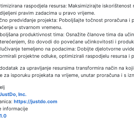
timizirana raspodjela resursa: Maksimizirajte iskorištenost 
dijeljeni pravim zadacima u pravo vrijeme.
čno predviđanje projekta: Poboljšajte točnost proračuna i pr
aćenje u stvarnom vremenu.
boljšana produktivnost tima: Osnažite članove tima da uči
terećenjem, što dovodi do povećane učinkovitosti i produkt
lučivanje temeljeno na podacima: Dobijte djelotvorne uvide
formirali projektne odluke, optimizirali raspodjelu resursa i
odatak za upravljanje resursima transformira način na koji 
e za isporuku projekata na vrijeme, unutar proračuna i s i
elj
JustDo, Inc.
anica:
https://justdo.com
 informacije
1.0