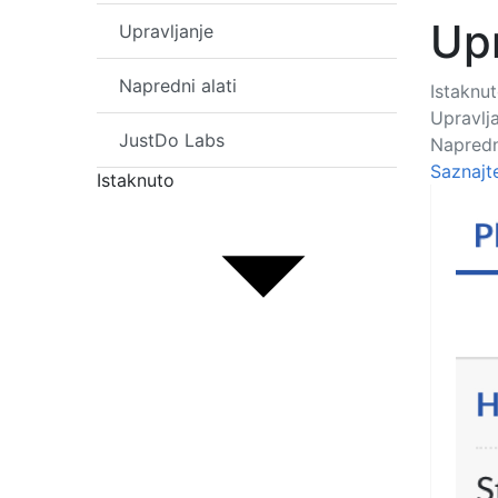
Upr
Upravljanje
Napredni alati
Istaknu
Upravlj
JustDo Labs
Napredni
Saznajt
Istaknuto