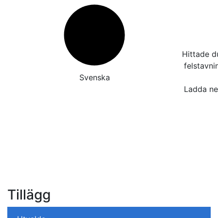
Hittade d
felstavn
Svenska
Ladda ner
Tillägg