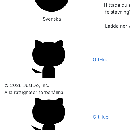
Hittade du e
felstavnin
Svenska
Ladda ner v
GitHub
© 2026 JustDo, Inc.
Alla rättigheter förbehållna.
GitHub