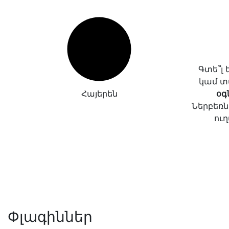
Գտե՞լ
կամ տ
Հայերեն
օգ
Ներբեռն
ուղ
Փլագիններ