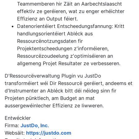
Teammemberen hir Zäit an Aarbechtslaascht
effektiv ze geréieren, wat zu enger erhéichter
Effizienz an Output féiert.
Datenorientéiert Entscheedungsfannung: Kritt
handlungsorientéiert Abléck aus
Ressourcënotzungsdaten fir
Projektentscheedungen z'informéieren,
Ressourcëzoudeelung z'optimiséieren an
allgemeng Projet Resultater ze verbesseren.
D'Ressourcëverwaltung Plugin vu JustDo
transforméiert wéi Dir Ressourcë geréiert, andeems et
d'Instrumenter an Abléck bitt déi néideg sinn fir
Projeten pünktlech, am Budget an mat
aussergewéinlecher Effizienz ze liwweren.
Entwéckler
Firma:
JustDo, Inc.
Websäit:
https://justdo.com