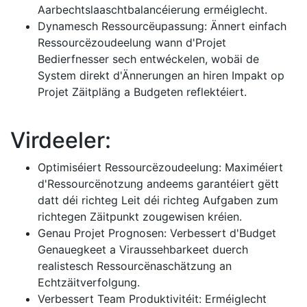
Aarbechtslaaschtbalancéierung erméiglecht.
Dynamesch Ressourcëupassung: Ännert einfach
Ressourcëzoudeelung wann d'Projet
Bedierfnesser sech entwéckelen, wobäi de
System direkt d'Ännerungen an hiren Impakt op
Projet Zäitpläng a Budgeten reflektéiert.
Virdeeler:
Optimiséiert Ressourcëzoudeelung: Maximéiert
d'Ressourcënotzung andeems garantéiert gëtt
datt déi richteg Leit déi richteg Aufgaben zum
richtegen Zäitpunkt zougewisen kréien.
Genau Projet Prognosen: Verbessert d'Budget
Genauegkeet a Viraussehbarkeet duerch
realistesch Ressourcënaschätzung an
Echtzäitverfolgung.
Verbessert Team Produktivitéit: Erméiglecht