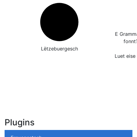
E Grammat
fonnt
Lëtzebuergesch
Luet eise
Plugins