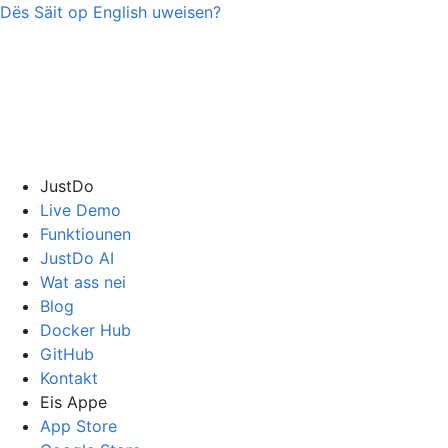
Dës Säit op
English
uweisen?
JustDo
Live Demo
Funktiounen
JustDo AI
Wat ass nei
Blog
Docker Hub
GitHub
Kontakt
Eis Appe
App Store