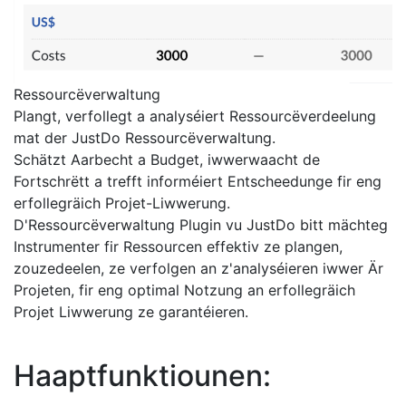
Ressourcëverwaltung
Plangt, verfollegt a analyséiert Ressourcëverdeelung
mat der JustDo Ressourcëverwaltung.
Schätzt Aarbecht a Budget, iwwerwaacht de
Fortschrëtt a trefft informéiert Entscheedunge fir eng
erfollegräich Projet-Liwwerung.
D'Ressourcëverwaltung Plugin vu JustDo bitt mächteg
Instrumenter fir Ressourcen effektiv ze plangen,
zouzedeelen, ze verfolgen an z'analyséieren iwwer Är
Projeten, fir eng optimal Notzung an erfollegräich
Projet Liwwerung ze garantéieren.
Haaptfunktiounen: