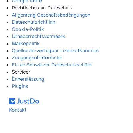
Google Store
Rechtleches an Dateschutz
Allgemeng Geschäftsbedéngungen
Dateschutzrichtlinn
Cookie-Politik
Urheberrechtsvermäerk
Markepolitik
Quellcode-verfügbar Lizenzofkommes
Zougangsufroformular
EU an Schwäizer Dateschutzschëld
Servicer
Ënnerstëtzung
Plugins
Kontakt