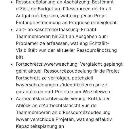
Ressourcëplanung an Aschätzung: Bestëmmt
d'Zäit, de Budget an d'Ressourcen déi fir all
Aufgab néideg sinn, wat eng genau Projet
Ëmfangbestëmmung an Prognose erméiglecht.
Zäit- an Käschtenerfaassung: Erlaabt
Teammemberen hir Zäit an Ausgaben ouni
Problemer ze erfaassen, wat eng Echtzäit-
Visibilitéit vun der aktueller Ressourcënotzung
bitt.
Fortschrëttsiwwerwaachung: Vergläicht geplangt
géint aktuell Ressourcëzoudeelung fir de Projet
Fortschrëtt ze verfolgen, potenziell
Iwwerschreidungen z'identifizéieren an ze
garantéieren datt Projeten um Wee bleiwen.
Aarbechtslaaschtvisualiséierung: Kritt kloer
Abléck an d'Aarbechtslaascht vun de
Teammemberen an d'Ressourcëzoudeelung
iwwer verschidde Projeten, wat eng effektiv
Kapazitéitsplanung an