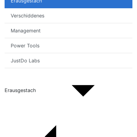
Erausgestach
Verschiddenes
Management
Power Tools
JustDo Labs
Erausgestach