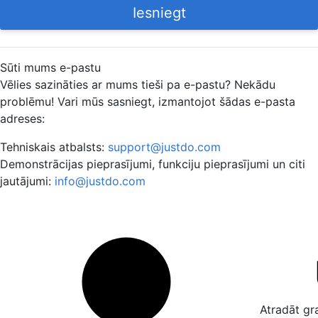
Iesniegt
Sūti mums e-pastu
Vēlies sazināties ar mums tieši pa e-pastu? Nekādu
problēmu! Vari mūs sasniegt, izmantojot šādas e-pasta
adreses:
Tehniskais atbalsts:
support@justdo.com
Demonstrācijas pieprasījumi, funkciju pieprasījumi un citi
jautājumi:
info@justdo.com
Atradāt gr