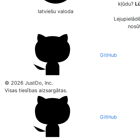
kļūdu?
Lū
latviešu valoda
Lejupielādē
nosū
GitHub
© 2026 JustDo, Inc.
Visas tiesības aizsargātas.
GitHub