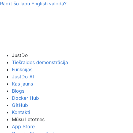
Rādīt šo lapu
English
valodā?
JustDo
Tiešraides demonstrācija
Funkcijas
JustDo AI
Kas jauns
Blogs
Docker Hub
GitHub
Kontakti
Mūsu lietotnes
App Store