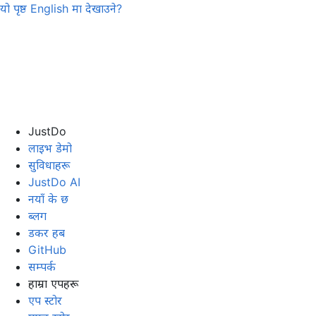
यो पृष्ठ
English
मा देखाउने?
JustDo
लाइभ डेमो
सुविधाहरू
JustDo AI
नयाँ के छ
ब्लग
डकर हब
GitHub
सम्पर्क
हाम्रा एपहरू
एप स्टोर