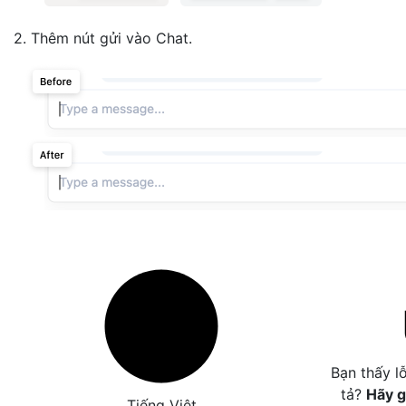
2. Thêm nút gửi vào Chat.
Bạn thấy l
tả?
Hãy g
Tiếng Việt