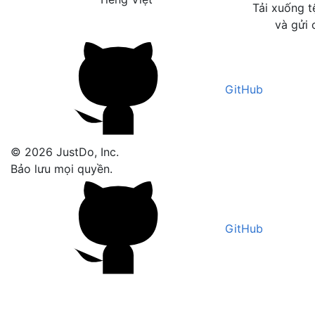
Tải xuống t
và gửi 
GitHub
© 2026 JustDo, Inc.
Bảo lưu mọi quyền.
GitHub