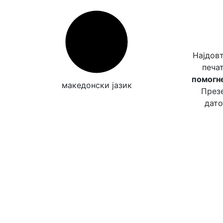
Најдов
печа
помогне
македонски јазик
Презе
дато