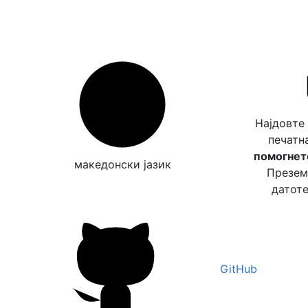
Најдовте
печатн
помогнете
македонски јазик
Преземе
датоте
GitHub