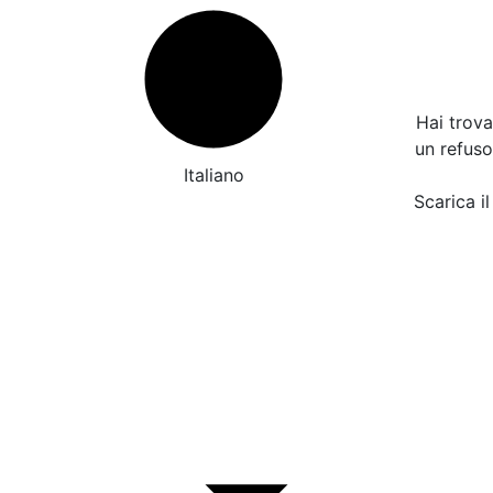
Hai trov
un refus
Italiano
Scarica il