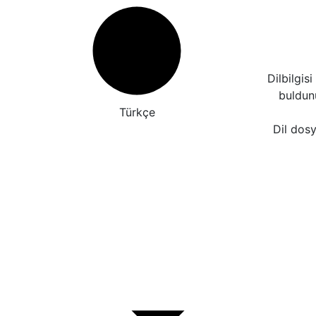
Dilbilgis
buldu
Türkçe
Dil dosy