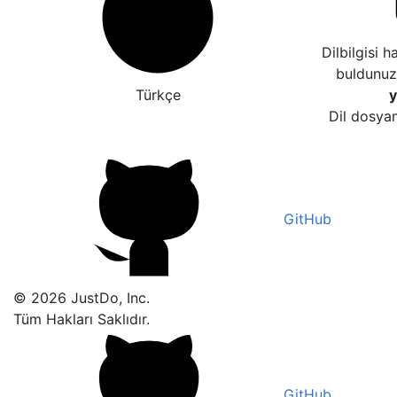
Dilbilgisi 
buldunu
Türkçe
y
Dil dosyam
GitHub
© 2026 JustDo, Inc.
Tüm Hakları Saklıdır.
GitHub