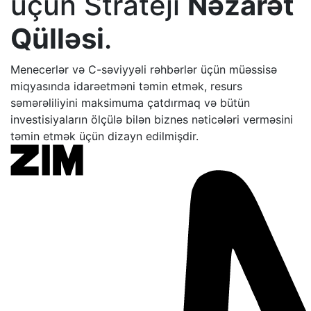
üçün Strateji
Nəzarət
Qülləsi
.
Menecerlər və C-səviyyəli rəhbərlər üçün müəssisə
miqyasında idarəetməni təmin etmək, resurs
səmərəliliyini maksimuma çatdırmaq və bütün
investisiyaların ölçülə bilən biznes nəticələri verməsini
təmin etmək üçün dizayn edilmişdir.