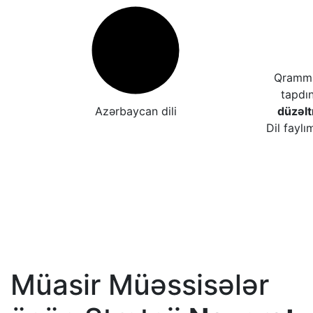
Qrammat
tapdı
Azərbaycan dili
düzəl
Dil faylı
Müasir Müəssisələr