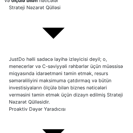
və
ölçülə bilən
nəticələr
Strateji Nəzarət Qülləsi
JustDo həlli sadəcə layihə izləyicisi deyil; o,
menecerlər və C-səviyyəli rəhbərlər üçün müəssisə
miqyasında idarəetməni təmin etmək, resurs
səmərəliliyini maksimuma çatdırmaq və bütün
investisiyaların ölçülə bilən biznes nəticələri
verməsini təmin etmək üçün dizayn edilmiş Strateji
Nəzarət Qülləsidir.
Proaktiv Dəyər Yaradıcısı