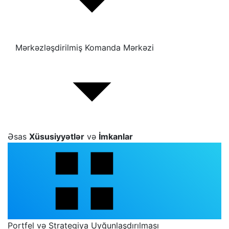
Mərkəzləşdirilmiş Komanda Mərkəzi
Əsas
Xüsusiyyətlər
və
İmkanlar
Portfel və Strategiya Uyğunlaşdırılması