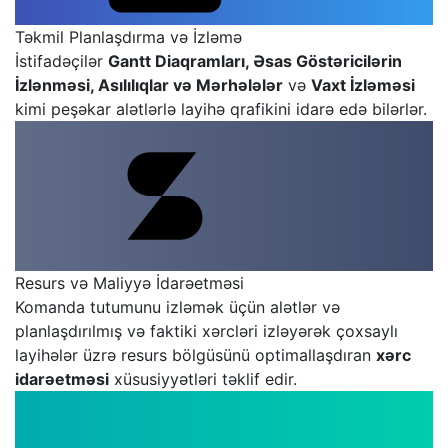
Təkmil Planlaşdırma və İzləmə
İstifadəçilər
Gantt Diaqramları, Əsas Göstəricilərin
İzlənməsi, Asılılıqlar və Mərhələlər
və
Vaxt İzləməsi
kimi peşəkar alətlərlə layihə qrafikini idarə edə bilərlər.
Resurs və Maliyyə İdarəetməsi
Komanda tutumunu izləmək üçün alətlər və
planlaşdırılmış və faktiki xərcləri izləyərək çoxsaylı
layihələr üzrə resurs bölgüsünü optimallaşdıran
xərc
idarəetməsi
xüsusiyyətləri təklif edir.