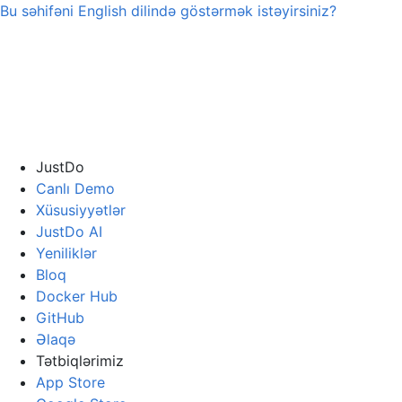
Bu səhifəni
English
dilində göstərmək istəyirsiniz?
JustDo
Canlı Demo
Xüsusiyyətlər
JustDo AI
Yeniliklər
Bloq
Docker Hub
GitHub
Əlaqə
Tətbiqlərimiz
App Store