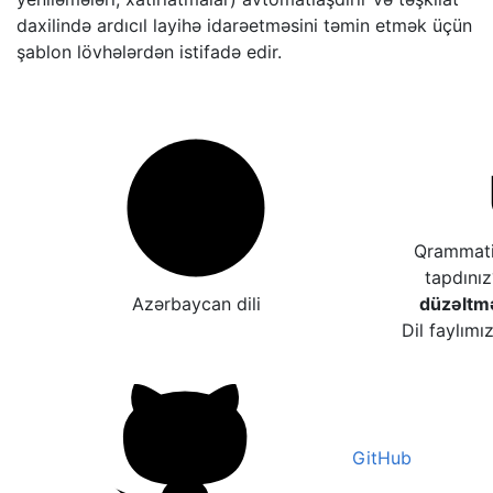
daxilində ardıcıl layihə idarəetməsini təmin etmək üçün
şablon lövhələrdən istifadə edir.
Qrammatik
tapdını
Azərbaycan dili
düzəltm
Dil faylımı
GitHub