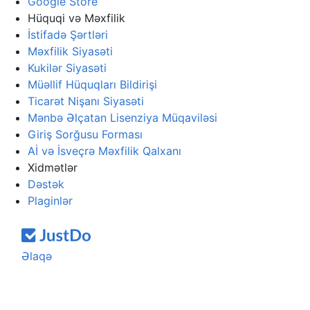
Google Store
Hüquqi və Məxfilik
İstifadə Şərtləri
Məxfilik Siyasəti
Kukilər Siyasəti
Müəllif Hüquqları Bildirişi
Ticarət Nişanı Siyasəti
Mənbə Əlçatan Lisenziya Müqaviləsi
Giriş Sorğusu Forması
Aİ və İsveçrə Məxfilik Qalxanı
Xidmətlər
Dəstək
Plaginlər
Əlaqə