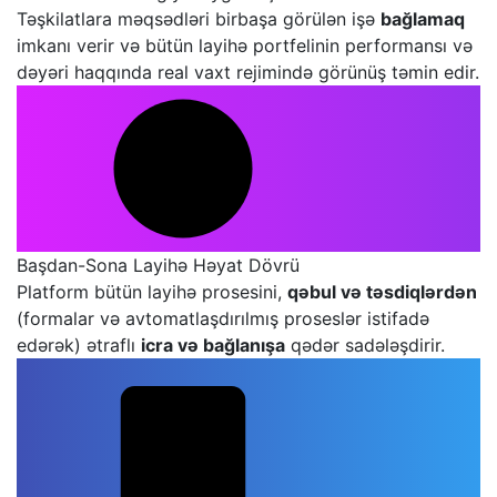
Təşkilatlara məqsədləri birbaşa görülən işə
bağlamaq
imkanı verir və bütün layihə portfelinin performansı və
dəyəri haqqında real vaxt rejimində görünüş təmin edir.
Başdan-Sona Layihə Həyat Dövrü
Platform bütün layihə prosesini,
qəbul və təsdiqlərdən
(formalar və avtomatlaşdırılmış proseslər istifadə
edərək) ətraflı
icra və bağlanışa
qədər sadələşdirir.