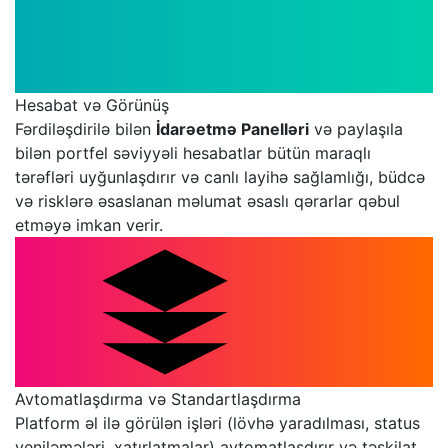
Hesabat və Görünüş
Fərdiləşdirilə bilən
İdarəetmə Panelləri
və paylaşıla
bilən portfel səviyyəli hesabatlar bütün maraqlı
tərəfləri uyğunlaşdırır və canlı layihə sağlamlığı, büdcə
və risklərə əsaslanan məlumat əsaslı qərarlar qəbul
etməyə imkan verir.
Avtomatlaşdırma və Standartlaşdırma
Platform əl ilə görülən işləri (lövhə yaradılması, status
yeniləmələri, xatırlatmalar) avtomatlaşdırır və təşkilat