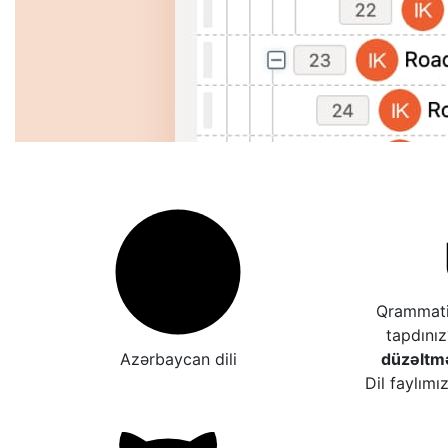
Qrammatik
tapdını
Azərbaycan dili
düzəltm
Dil faylımı