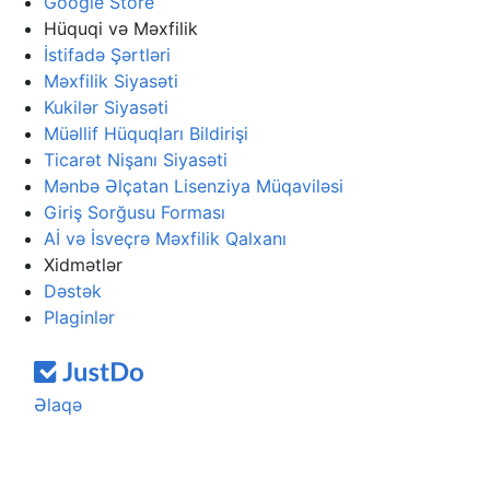
Google Store
Hüquqi və Məxfilik
İstifadə Şərtləri
Məxfilik Siyasəti
Kukilər Siyasəti
Müəllif Hüquqları Bildirişi
Ticarət Nişanı Siyasəti
Mənbə Əlçatan Lisenziya Müqaviləsi
Giriş Sorğusu Forması
Aİ və İsveçrə Məxfilik Qalxanı
Xidmətlər
Dəstək
Plaginlər
Əlaqə