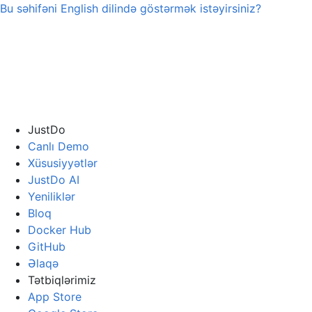
Bu səhifəni
English
dilində göstərmək istəyirsiniz?
JustDo
Canlı Demo
Xüsusiyyətlər
JustDo AI
Yeniliklər
Bloq
Docker Hub
GitHub
Əlaqə
Tətbiqlərimiz
App Store