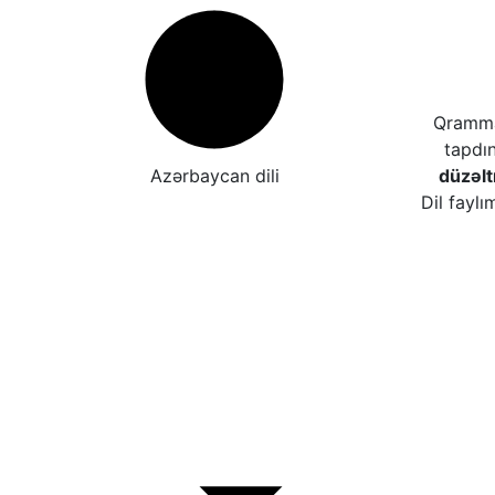
Qrammat
tapdı
Azərbaycan dili
düzəl
Dil faylı